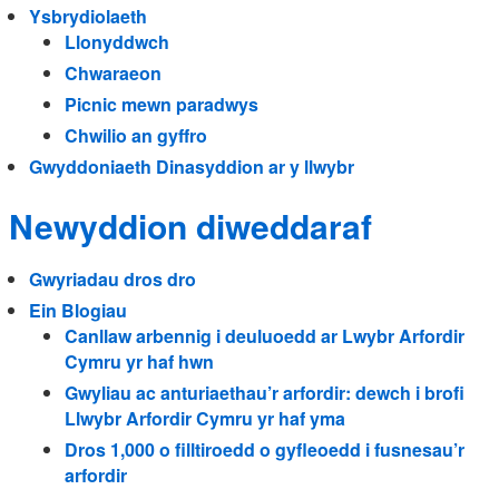
Ysbrydiolaeth
Llonyddwch
Chwaraeon
Picnic mewn paradwys
Chwilio an gyffro
Gwyddoniaeth Dinasyddion ar y llwybr
Newyddion diweddaraf
Gwyriadau dros dro
Ein Blogiau
Canllaw arbennig i deuluoedd ar Lwybr Arfordir
Cymru yr haf hwn
Gwyliau ac anturiaethau’r arfordir: dewch i brofi
Llwybr Arfordir Cymru yr haf yma
Dros 1,000 o filltiroedd o gyfleoedd i fusnesau’r
arfordir