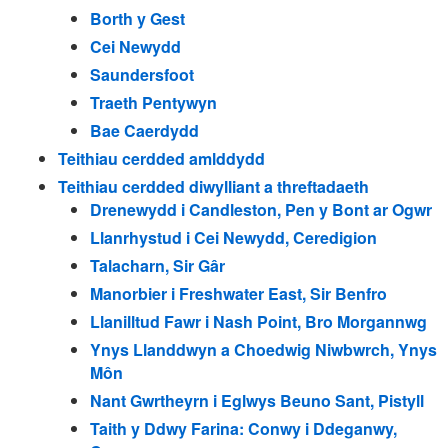
Borth y Gest
Cei Newydd
Saundersfoot
Traeth Pentywyn
Bae Caerdydd
Teithiau cerdded amlddydd
Teithiau cerdded diwylliant a threftadaeth
Drenewydd i Candleston, Pen y Bont ar Ogwr
Llanrhystud i Cei Newydd, Ceredigion
Talacharn, Sir Gâr
Manorbier i Freshwater East, Sir Benfro
Llanilltud Fawr i Nash Point, Bro Morgannwg
Ynys Llanddwyn a Choedwig Niwbwrch, Ynys
Môn
Nant Gwrtheyrn i Eglwys Beuno Sant, Pistyll
Taith y Ddwy Farina: Conwy i Ddeganwy,