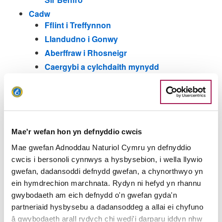
Cadw
Fflint i Treffynnon
Llandudno i Gonwy
Aberffraw i Rhosneigr
Caergybi a cylchdaith mynydd
Pentraeth i Biwmares
Porthaethwy i Gaernarfon
Pwllheli i Criccieth
Harlech i Ddyffryn Ardudwy
Mae'r wefan hon yn defnyddio cwcis
Fwrnais i Borth
Mae gwefan Adnoddau Naturiol Cymru yn defnyddio
Aberteifi i Drewyddel
cwcis i bersonoli cynnwys a hysbysebion, i wella llywio
Cylchtaith TyDdewi a St Non’s
gwefan, dadansoddi defnydd gwefan, a chynorthwyo yn
Cydweli i Borth Tywyn
ein hymdrechion marchnata. Rydyn ni hefyd yn rhannu
Cylchdaith Talacharn
gwybodaeth am eich defnydd o'n gwefan gyda'n
Cylchteithiau cerdded Llansteffan
partneriaid hysbysebu a dadansoddeg a allai ei chyfuno
Pen Clawdd i Llanmadog
â gwybodaeth arall rydych chi wedi'i darparu iddyn nhw