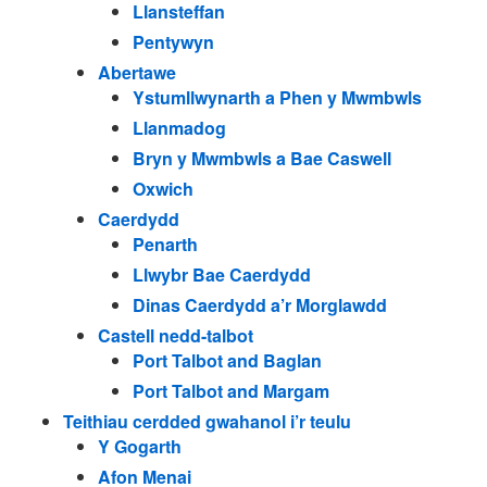
Llansteffan
Pentywyn
Abertawe
Ystumllwynarth a Phen y Mwmbwls
Llanmadog
Bryn y Mwmbwls a Bae Caswell
Oxwich
Caerdydd
Penarth
Llwybr Bae Caerdydd
Dinas Caerdydd a’r Morglawdd
Castell nedd-talbot
Port Talbot and Baglan
Port Talbot and Margam
Teithiau cerdded gwahanol i’r teulu
Y Gogarth
Afon Menai