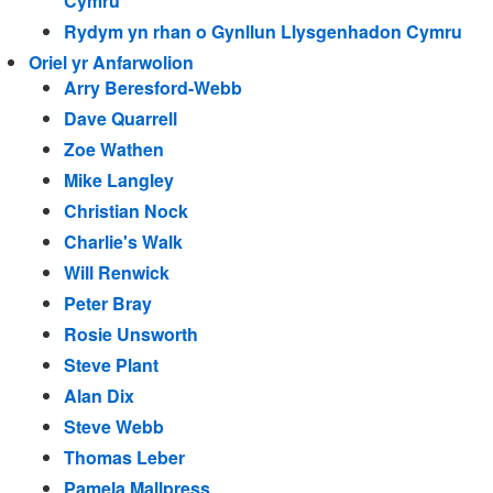
Cymru
Rydym yn rhan o Gynllun Llysgenhadon Cymru
Oriel yr Anfarwolion
Arry Beresford-Webb
Dave Quarrell
Zoe Wathen
Mike Langley
Christian Nock
Charlie's Walk
Will Renwick
Peter Bray
Rosie Unsworth
Steve Plant
Alan Dix
Steve Webb
Thomas Leber
Pamela Mallpress