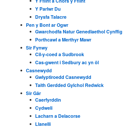
Y Fflint a Chors y Fflint
Y Parlwr Du
Drysfa Talacre
Pen y Bont ar Ogwr
Gwarchodfa Natur Genedlaethol Cynffig
Porthcawl a Merthyr Mawr
Sir Fynwy
Cil-y-coed a Sudbrook
Cas-gwent i Sedbury ac yn ôl
Casnewydd
Gwlyptiroedd Casnewydd
Taith Gerdded Gylchol Redwick
Sir Gâr
Caerfyrddin
Cydweli
Lacharn a Delacorse
Llanelli