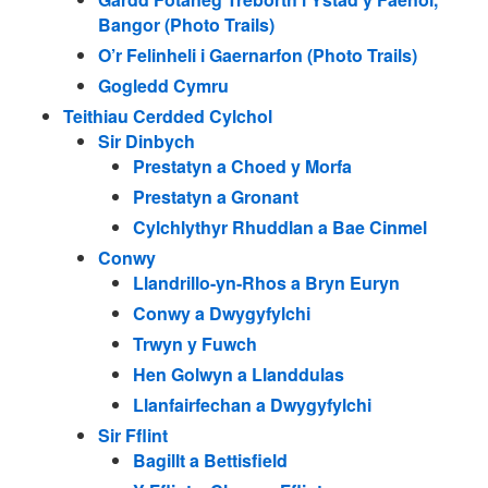
Bangor (Photo Trails)
O’r Felinheli i Gaernarfon (Photo Trails)
Gogledd Cymru
Teithiau Cerdded Cylchol
Sir Dinbych
Prestatyn a Choed y Morfa
Prestatyn a Gronant
Cylchlythyr Rhuddlan a Bae Cinmel
Conwy
Llandrillo-yn-Rhos a Bryn Euryn
Conwy a Dwygyfylchi
Trwyn y Fuwch
Hen Golwyn a Llanddulas
Llanfairfechan a Dwygyfylchi
Sir Fflint
Bagillt a Bettisfield