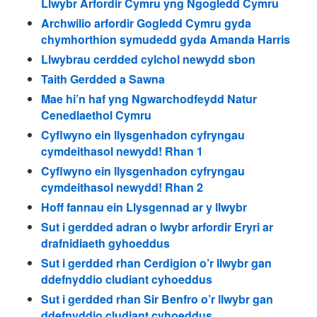
Llwybr Arfordir Cymru yng Ngogledd Cymru
Archwilio arfordir Gogledd Cymru gyda
chymhorthion symudedd gyda Amanda Harris
Llwybrau cerdded cylchol newydd sbon
Taith Gerdded a Sawna
Mae hi’n haf yng Ngwarchodfeydd Natur
Cenedlaethol Cymru
Cyflwyno ein llysgenhadon cyfryngau
cymdeithasol newydd! Rhan 1
Cyflwyno ein llysgenhadon cyfryngau
cymdeithasol newydd! Rhan 2
Hoff fannau ein Llysgennad ar y llwybr
Sut i gerdded adran o lwybr arfordir Eryri ar
drafnidiaeth gyhoeddus
Sut i gerdded rhan Cerdigion o’r llwybr gan
ddefnyddio cludiant cyhoeddus
Sut i gerdded rhan Sir Benfro o’r llwybr gan
ddefnyddio cludiant cyhoeddus