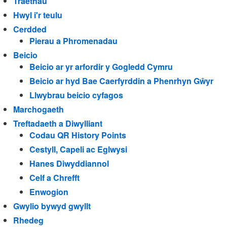
Traethau
Hwyl i'r teulu
Cerdded
Pierau a Phromenadau
Beicio
Beicio ar yr arfordir y Gogledd Cymru
Beicio ar hyd Bae Caerfyrddin a Phenrhyn Gŵyr
Llwybrau beicio cyfagos
Marchogaeth
Treftadaeth a Diwylliant
Codau QR History Points
Cestyll, Capeli ac Eglwysi
Hanes Diwyddiannol
Celf a Chrefft
Enwogion
Gwylio bywyd gwyllt
Rhedeg