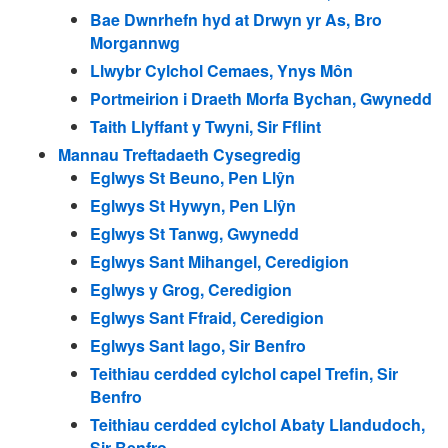
Bae Dwnrhefn hyd at Drwyn yr As, Bro
Morgannwg
Llwybr Cylchol Cemaes, Ynys Môn
Portmeirion i Draeth Morfa Bychan, Gwynedd
Taith Llyffant y Twyni, Sir Fflint
Mannau Treftadaeth Cysegredig
Eglwys St Beuno, Pen Llŷn
Eglwys St Hywyn, Pen Llŷn
Eglwys St Tanwg, Gwynedd
Eglwys Sant Mihangel, Ceredigion
Eglwys y Grog, Ceredigion
Eglwys Sant Ffraid, Ceredigion
Eglwys Sant Iago, Sir Benfro
Teithiau cerdded cylchol capel Trefin, Sir
Benfro
Teithiau cerdded cylchol Abaty Llandudoch,
Sir Benfro