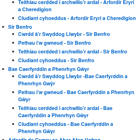
Teithiau cerdded i archwilio'r ardal - Arfordir Eryri
a Cheredigion
Cludiant cyhoeddus - Arfordir Eryri a Cheredigion
Sir Benfro
Cwrdd â'r Swyddog Llwybr - Sir Benfro
Pethau i’w gwneud - Sir Benfro
Teithiau cerdded i archwilio'r ardal - Sir Benfro
Cludiant cyhoeddus - Sir Benfro
Bae Caerfyrddin a Phenrhyn Gŵyr
Cwrdd â'r Swyddog Llwybr -Bae Caerfyrddin a
Phenrhyn Gwŷr
Pethau i’w gwneud - Bae Caerfyrddin a Phenrhyn
Gŵyr
Teithiau cerdded i archwilio'r ardal - Bae
Caerfyrddin a Phenrhyn Gŵyr
Cludiant cyhoeddus - Bae Caerfyrddin a
Phenrhyn Gŵyr
Arfordir de Cymru ac Aber Afon Hafren