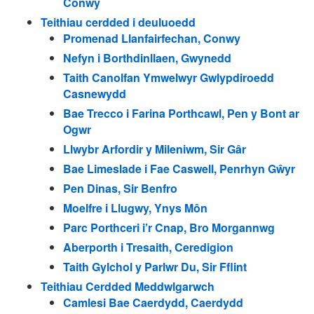
Conwy
Teithiau cerdded i deuluoedd
Promenad Llanfairfechan, Conwy
Nefyn i Borthdinllaen, Gwynedd
Taith Canolfan Ymwelwyr Gwlypdiroedd
Casnewydd
Bae Trecco i Farina Porthcawl, Pen y Bont ar
Ogwr
Llwybr Arfordir y Mileniwm, Sir Gâr
Bae Limeslade i Fae Caswell, Penrhyn Gŵyr
Pen Dinas, Sir Benfro
Moelfre i Llugwy, Ynys Môn
Parc Porthceri i’r Cnap, Bro Morgannwg
Aberporth i Tresaith, Ceredigion
Taith Gylchol y Parlwr Du, Sir Fflint
Teithiau Cerdded Meddwlgarwch
Camlesi Bae Caerdydd, Caerdydd