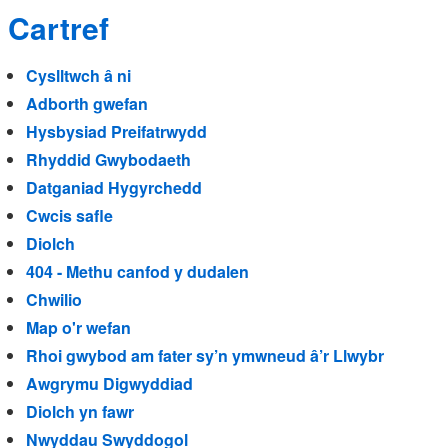
Cartref
Cyslltwch â ni
Adborth gwefan
Hysbysiad Preifatrwydd
Rhyddid Gwybodaeth
Datganiad Hygyrchedd
Cwcis safle
Diolch
404 - Methu canfod y dudalen
Chwilio
Map o'r wefan
Rhoi gwybod am fater sy’n ymwneud â’r Llwybr
Awgrymu Digwyddiad
Diolch yn fawr
Nwyddau Swyddogol