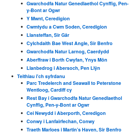
Gwarchodfa Natur Genedlaethol Cynffig, Pen-
y-Bont ar Ogwr
Y Mwnt, Ceredigion
Cwmtydu a Cwm Soden, Ceredigion
Llansteffan, Sir Gâr
Cylchdaith Bae West Angle, Sir Benfro
Gwarchodfa Natur Larnog, Caerdydd
Aberffraw i Borth Cwyfan, Ynys Môn
Llanbedrog i Abersoch, Pen Llŷn
Teithiau i'ch syfrdanu
Parc Tredelerch and Seawall to Peterstone
Wentloog, Cardiff cy
Rest Bay i Gwarchodfa Natur Genedlaethol
Cynffig, Pen-y-Bont ar Ogwr
Cei Newydd i Aberporth, Ceredigon
Conwy i Lanfairfechan, Conwy
Traeth Marloes i Martin’s Haven, Sir Benfro