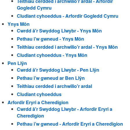
Teithiau cerdded i archwilio'r ardal - Arfordir
Gogledd Cymru
Cludiant cyhoeddus - Arfordir Gogledd Cymru
Ynys Môn
Cwrdd â'r Swyddog Llwybr - Ynys Môn
Pethau i’w gwneud - Ynys Môn
Teithiau cerdded i archwilio'r ardal - Ynys Môn
Cludiant cyhoeddus - Ynys Môn
Pen Llŷn
Cwrdd â'r Swyddog Llwybr - Pen Llŷn
Pethau i’w gwneud ar Ben Llŷn
Teithiau cerdded i archwilio'r ardal
Cludiant cyhoeddus
Arfordir Eryri a Cheredigion
Cwrdd â'r Swyddog Llwybr - Arfordir Eryri a
Cheredigion
Pethau i’w gwneud - Arfordir Eryri a Cheredigion