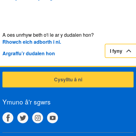
A oes unrhyw beth o'i le ar y dudalen hon?
Rhowch eich adborth i ni.
I fyny
Argraffu’r dudalen hon
Cysylltu â ni
Ymuno â'r sgwrs