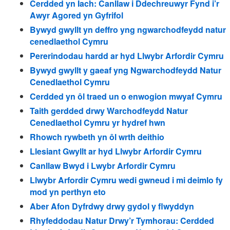
Cerdded yn Iach: Canllaw i Ddechreuwyr Fynd i’r
Awyr Agored yn Gyfrifol
Bywyd gwyllt yn deffro yng ngwarchodfeydd natur
cenedlaethol Cymru
Pererindodau hardd ar hyd Llwybr Arfordir Cymru
Bywyd gwyllt y gaeaf yng Ngwarchodfeydd Natur
Cenedlaethol Cymru
Cerdded yn ôl traed un o enwogion mwyaf Cymru
Taith gerdded drwy Warchodfeydd Natur
Cenedlaethol Cymru yr hydref hwn
Rhowch rywbeth yn ôl wrth deithio
Llesiant Gwyllt ar hyd Llwybr Arfordir Cymru
Canllaw Bwyd i Lwybr Arfordir Cymru
Llwybr Arfordir Cymru wedi gwneud i mi deimlo fy
mod yn perthyn eto
Aber Afon Dyfrdwy drwy gydol y flwyddyn
Rhyfeddodau Natur Drwy’r Tymhorau: Cerdded