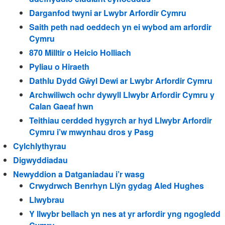
Darganfod twyni ar Lwybr Arfordir Cymru
Saith peth nad oeddech yn ei wybod am arfordir
Cymru
870 Milltir o Heicio Holliach
Pyliau o Hiraeth
Dathlu Dydd Gŵyl Dewi ar Lwybr Arfordir Cymru
Archwiliwch ochr dywyll Llwybr Arfordir Cymru y
Calan Gaeaf hwn
Teithiau cerdded hygyrch ar hyd Llwybr Arfordir
Cymru i’w mwynhau dros y Pasg
Cylchlythyrau
Digwyddiadau
Newyddion a Datganiadau i’r wasg
Crwydrwch Benrhyn Llŷn gydag Aled Hughes
Llwybrau
Y llwybr bellach yn nes at yr arfordir yng ngogledd