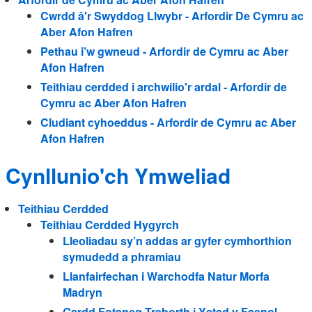
Cwrdd â'r Swyddog Llwybr - Arfordir De Cymru ac
Aber Afon Hafren
Pethau i’w gwneud - Arfordir de Cymru ac Aber
Afon Hafren
Teithiau cerdded i archwilio'r ardal - Arfordir de
Cymru ac Aber Afon Hafren
Cludiant cyhoeddus - Arfordir de Cymru ac Aber
Afon Hafren
Cynllunio'ch Ymweliad
Teithiau Cerdded
Teithiau Cerdded Hygyrch
Lleoliadau sy’n addas ar gyfer cymhorthion
symudedd a phramiau
Llanfairfechan i Warchodfa Natur Morfa
Madryn
Gardd Fotaneg Treborth i Ystad y Faenol,