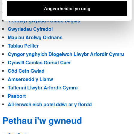
Map Rhyngweithiol Llwybr Arfordir
Angenrheidiol yn unig
Arweinlyfrau
Trefnwyr gwyliau - Cludo bagiau
Gwyriadau Cyfredol
Mapiau Arolwg Ordnans
Tablau Pellter
Cyngor ynghylch Diogelwch Llwybr Arfordir Cymru
Cyswllt Camlas Gorsaf Caer
Côd Cefn Gwlad
Amseroedd y Llanw
Taflenni Llwybr Arfordir Cymru
Pasbort
Ail-lenwch eich potel ddŵr ar y ffordd
Pethau i'w gwneud