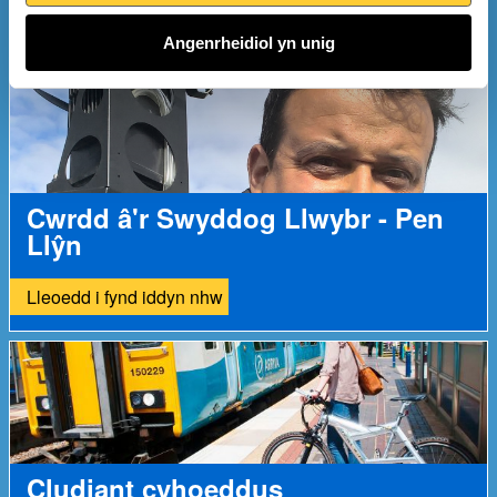
Lleoedd i fynd iddyn nhw
Angenrheidiol yn unig
Cwrdd â'r Swyddog Llwybr - Pen
Llŷn
Lleoedd i fynd iddyn nhw
Cludiant cyhoeddus