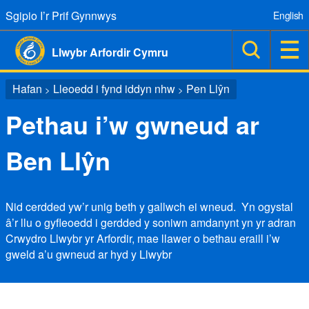
Sgipio I’r Prif Gynnwys
English
Llwybr Arfordir Cymru
Hafan
Lleoedd i fynd iddyn nhw
Pen Llŷn
>
>
Pethau i’w gwneud ar
Ben Llŷn
Nid cerdded yw’r unig beth y gallwch ei wneud. Yn ogystal
â’r llu o gyfleoedd i gerdded y soniwn amdanynt yn yr adran
Crwydro Llwybr yr Arfordir, mae llawer o bethau eraill i’w
gweld a’u gwneud ar hyd y Llwybr