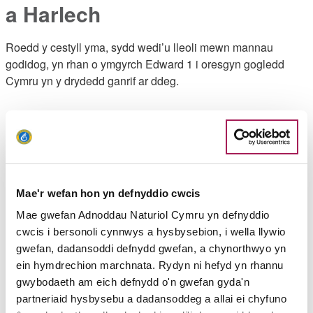
a Harlech
Roedd y cestyll yma, sydd wedi’u lleoli mewn mannau
godidog, yn rhan o ymgyrch Edward 1 i oresgyn gogledd
Cymru yn y drydedd ganrif ar ddeg.
Aber Afon Mawddach
Mae naws bron yn freuddwydiol i aber hardd yr afon, gyda’i
golygfeydd ardderchog tuag at Gadair Idris.
Mae'r wefan hon yn defnyddio cwcis
Pen Llŷn
Mae gwefan Adnoddau Naturiol Cymru yn defnyddio
cwcis i bersonoli cynnwys a hysbysebion, i wella llywio
Er ei bod yn
Ardal o Harddwch Naturiol Eithriadol
, mae
gwefan, dadansoddi defnydd gwefan, a chynorthwyo yn
digon o le o hyd i archwilio’r dirwedd hardd a thrawiadol hon.
ein hymdrechion marchnata. Rydyn ni hefyd yn rhannu
An Area of Outstanding Natural Beauty, this is a stunning yet
gwybodaeth am eich defnydd o'n gwefan gyda'n
under-explored landscape.
partneriaid hysbysebu a dadansoddeg a allai ei chyfuno