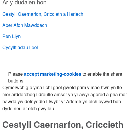
Ar y dudalen hon
Cestyll Caernarfon, Criccieth a Harlech
Aber Afon Mawddach
Pen Llŷn
Cysylltiadau lleol
Please
accept marketing-cookies
to enable the share
buttons.
Cymerwch gip yma i chi gael gweld pam y mae hwn yn lle
mor ardderchog i dreulio amser yn yr awyr agored a pha mor
hawdd yw defnyddio Llwybr yr Arfordir yn eich bywyd bob
dydd neu ar eich gwyliau.
Cestyll Caernarfon, Criccieth