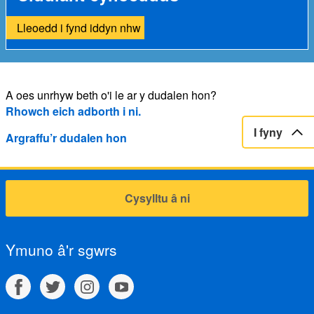
Lleoedd i fynd iddyn nhw
A oes unrhyw beth o'i le ar y dudalen hon?
Rhowch eich adborth i ni.
I fyny
Argraffu’r dudalen hon
Cysylltu â ni
Ymuno â'r sgwrs