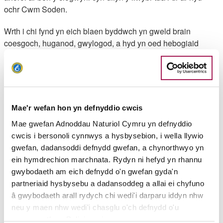
ochr Cwm Soden.
Wrth i chi fynd yn eich blaen byddwch yn gweld brain
coesgoch, huganod, gwylogod, a hyd yn oed hebogiaid
tramor fry uwchben, ynghyd â myrdd o frithegion lliwgar yn
ystod misoedd yr haf. Cerddwch ar hyd y llwybr trwy’r caeau,
gan groesi dwy bont, cyn dilyn arwydd Cwmtydu i lawr lôn
goediog nes cyrraedd dôl odidog yn llawn blodau gwyllt, a
gaiff ei phori gan wartheg.
Mae'r wefan hon yn defnyddio cwcis
Byddwch yn mynd heibio i Dŷ Pen-y-Graig cyn cyrraedd y
Mae gwefan Adnoddau Naturiol Cymru yn defnyddio
clogwyni uwchlaw Cwm Silio. O’r fan hon, dilynwch y llethr i
cwcis i bersonoli cynnwys a hysbysebion, i wella llywio
lawr i gyfeiriad Castell Bach, cyn anelu’n ôl at Gwmtydu.
gwefan, dadansoddi defnydd gwefan, a chynorthwyo yn
ein hymdrechion marchnata. Rydyn ni hefyd yn rhannu
Uchafbwyntiau'r daith
gwybodaeth am eich defnydd o'n gwefan gyda'n
partneriaid hysbysebu a dadansoddeg a allai ei chyfuno
â gwybodaeth arall rydych chi wedi'i darparu iddyn nhw
Uchafbwyntiau Nigel Nicholas, swyddog Llwybr Arfordir
neu y maen nhw wedi'i chasglu o'ch defnydd o'u
Cymru:
gwasanaethau. Polisi cwcis