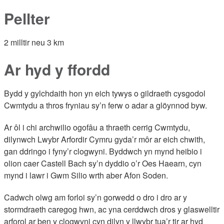
Pellter
2 milltir neu 3 km
Ar hyd y ffordd
Bydd y gylchdaith hon yn eich tywys o gildraeth cysgodol
Cwmtydu a thros fryniau sy’n ferw o adar a glöynnod byw.
Ar ôl i chi archwilio ogofâu a thraeth cerrig Cwmtydu,
dilynwch Lwybr Arfordir Cymru gyda’r môr ar eich chwith,
gan ddringo i fyny’r clogwyni. Byddwch yn mynd heibio i
olion caer Castell Bach sy’n dyddio o’r Oes Haearn, cyn
mynd i lawr i Gwm Silio wrth aber Afon Soden.
Cadwch olwg am forloi sy’n gorwedd o dro i dro ar y
stormdraeth caregog hwn, ac yna cerddwch dros y glaswelltir
arforol ar ben y clogwyni cyn dilyn y llwybr tua’r tir ar hyd