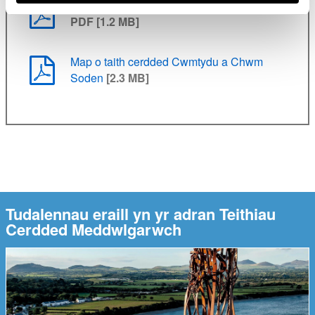
Taflen cerdded Cwmtydu a Chwm Soden
PDF [1.2 MB]
Map o taith cerdded Cwmtydu a Chwm
Soden
[2.3 MB]
Tudalennau eraill yn yr adran Teithiau
Cerdded Meddwlgarwch