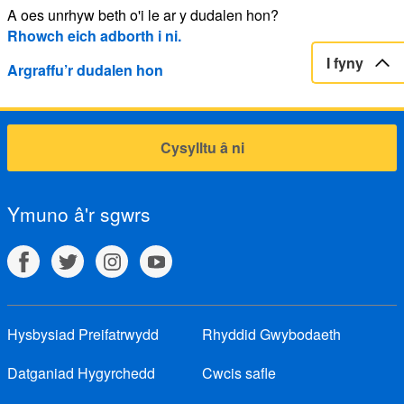
A oes unrhyw beth o'i le ar y dudalen hon?
Rhowch eich adborth i ni.
I fyny
Argraffu’r dudalen hon
Cysylltu â ni
Ymuno â'r sgwrs
Hysbysiad Preifatrwydd
Rhyddid Gwybodaeth
Datganiad Hygyrchedd
Cwcis safle