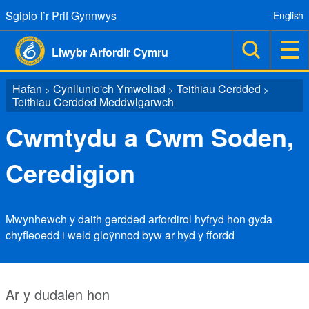
Sgipio I’r Prif Gynnwys
English
Llwybr Arfordir Cymru
Hafan
Cynllunio'ch Ymweliad
Teithiau Cerdded
>
>
>
Teithiau Cerdded Meddwlgarwch
Cwmtydu a Cwm Soden,
Ceredigion
Mwynhewch y daith gerdded arfordirol hyfryd hon gyda
chyfleoedd i weld gloÿnnod byw ar hyd y ffordd
Ar y dudalen hon