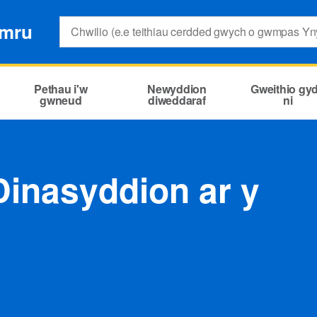
Search:
ymru
Pethau i'w
Newyddion
Gweithio gy
gwneud
diweddaraf
ni
inasyddion ar y