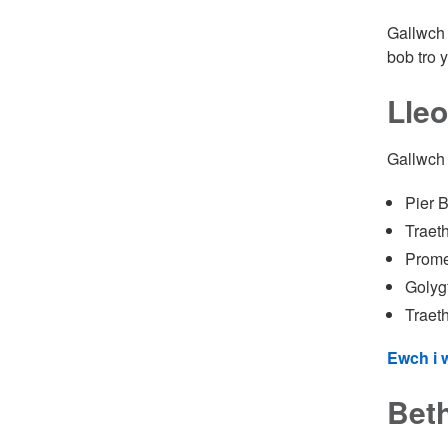
Gallwch 
bob tro 
Lleo
Gallwch 
Pier 
Traeth
Prome
Golyg
Traet
Ewch i w
Beth