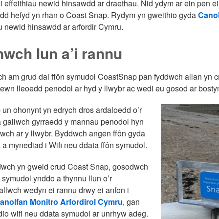
i effeithiau newid hinsawdd ar draethau. Nid ydym ar ein pen ei
edd hefyd yn rhan o Coast Snap. Rydym yn gweithio gyda
Canol
au newid hinsawdd ar arfordir Cymru.
wch lun a’i rannu
h am grud dal ffôn symudol CoastSnap pan fyddwch allan yn crw
wn lleoedd penodol ar hyd y llwybr ac wedi eu gosod ar bostyn
un ohonynt yn edrych dros ardaloedd o’r
 a gallwch gyrraedd y mannau penodol hyn
wch ar y llwybr. Byddwch angen ffôn gyda
a mynediad i Wifi neu ddata ffôn symudol.
dwch yn gweld crud Coast Snap, gosodwch
n symudol ynddo a thynnu llun o’r
allwch wedyn ei rannu drwy ei anfon i
anolfan Monitro Arfordirol Cymru
, gan
io wifi neu ddata symudol ar unrhyw adeg.