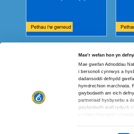
Pethau i'w gwneud
Petha
Mae'r wefan hon yn defn
Mae gwefan Adnoddau Natu
A oes unrhyw beth o'i le ar y dudalen hon?
Rhowch 
i bersonoli cynnwys a hysb
dadansoddi defnydd gwefa
hymdrechion marchnata. R
gwybodaeth am eich defny
partneriaid hysbysebu a da
Cysylltu â ni
gwybodaeth arall rydych c
y maen nhw wedi'i chasglu
gwasanaethau. Polisi cwci
Dewis