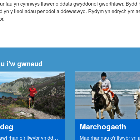
luniau yn cynnwys llawer o ddata gwyddonol gwerthfawr. Bydd hy
 yn y lleoliadau penodol a ddewiswyd. Rydym yn edrych ymlaen
br.
au i'w gwneud
deg
Marchogaeth
Mae sawl rhan o’r llwybr yn ddelfrydol i redwyr