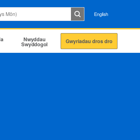
English
da
Nwyddau
Gwyriadau dros dro
Swyddogol