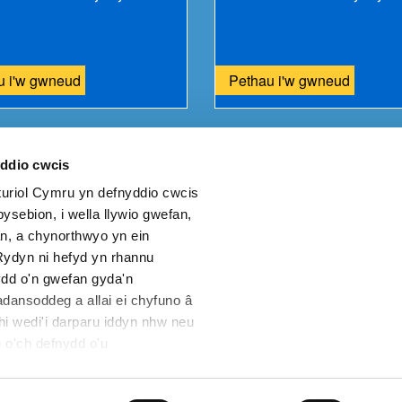
u i'w gwneud
Pethau i'w gwneud
yddio cwcis
riol Cymru yn defnyddio cwcis
eich adborth i ni.
ysebion, i wella llywio gwefan,
n, a chynorthwyo yn ein
ydyn ni hefyd yn rhannu
dd o'n gwefan gyda'n
dansoddeg a allai ei chyfuno â
hi wedi'i darparu iddyn nhw neu
 o'ch defnydd o'u
s