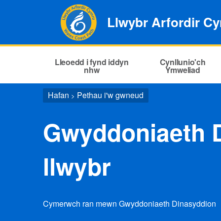
Llwybr Arfordir C
Lleoedd i fynd iddyn
Cynllunio'ch
nhw
Ymweliad
Hafan
Pethau i'w gwneud
>
Gwyddoniaeth D
llwybr
Cymerwch ran mewn Gwyddoniaeth Dinasyddion