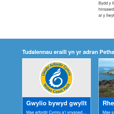
Bydd y l
hinsawdd
ar y llwy
Tudalennau eraill yn yr adran Peth
Gwylio bywyd gwyllt
Rhe
Mae arfordir Cymru a’i ynysoedd alltraeth yn adnabyddus...