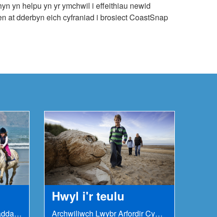
n yn helpu yn yr ymchwil i effeithiau newid
 at dderbyn eich cyfraniad i brosiect CoastSnap
Hwyl i'r teulu
Mae rhannau o'r llwybr yn addas ac mae ganddyn...
Archwiliwch Lwybr Arfordir Cymru - delfrydol ar...