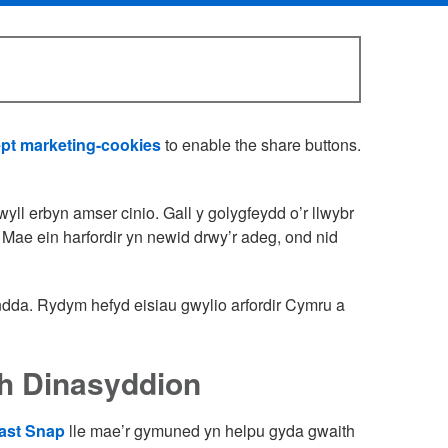
pt marketing-cookies
to enable the share buttons.
yll erbyn amser cinio. Gall y golygfeydd o’r llwybr
 Mae ein harfordir yn newid drwy’r adeg, ond nid
ndda. Rydym hefyd eisiau gwylio arfordir Cymru a
h Dinasyddion
ast Snap
lle mae’r gymuned yn helpu gyda gwaith