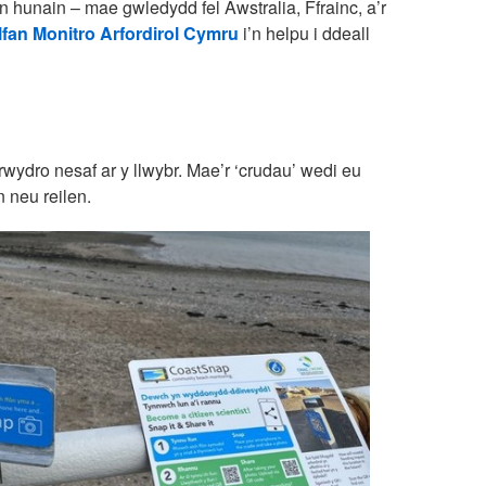
n hunain – mae gwledydd fel Awstralia, Ffrainc, a’r
fan Monitro Arfordirol Cymru
i’n helpu i ddeall
ydro nesaf ar y llwybr. Mae’r ‘crudau’ wedi eu
 neu reilen.