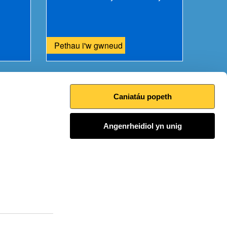
Pethau i'w gwneud
Caniatáu popeth
Argraffu’r dudalen hon
Angenrheidiol yn unig
I fyny
Ymuno â'r sgwrs