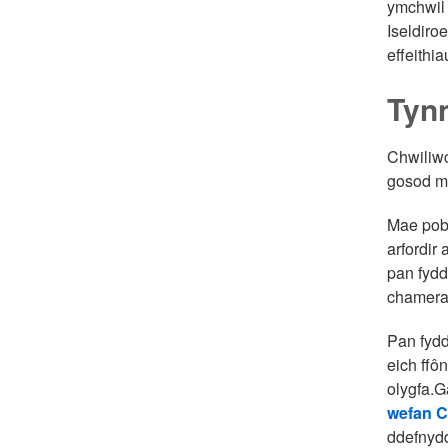
ymchwil 
Iseldiro
effeithi
Tynn
Chwiliwc
gosod me
Mae pob 
arfordir
pan fydd
chamera 
Pan fyd
eich ffô
olygfa.G
wefan C
ddefnydd