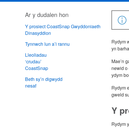
Ar y dudalen hon
Y prosiect CoastSnap Gwyddoniaeth
Dinasyddion
Rydym we
Tynnwch lun a’i rannu
yn barha
Lleoliadau
Mae’n ga
‘crudau’
CoastSnap
newid o 
ydym bob
Beth sy’n digwydd
nesaf
Rydym ei
gweld su
Y p
Rydym yn