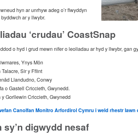
wneud hyn ar unrhyw adeg o’r flwyddyn
y byddwch ar y llwybr.
liadau ‘crudau’ CoastSnap
ddod o hyd i grud mewn nifer o leoliadau ar hyd y llwybr, gan 
Biwmares, Ynys Môn
 Talacre, Sir y Fflint
nâd Llandudno, Conwy
fa o Gastell Criccieth, Gwynedd.
h y Gorllewin Criccieth, Gwynedd
efan Canolfan Monitro Arfordirol Cymru i weld rhestr lawn o
 sy’n digwydd nesaf