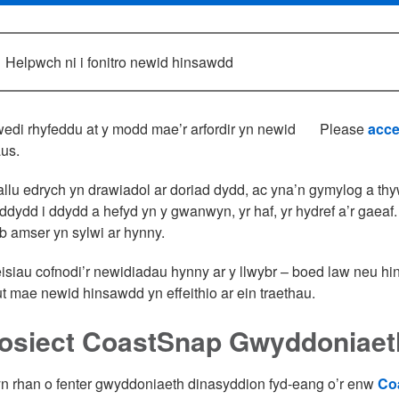
Helpwch ni i fonitro newid hinsawdd
di rhyfeddu at y modd mae’r arfordir yn newid
Please
acce
us.
llu edrych yn drawiadol ar doriad dydd, ac yna’n gymylog a thyw
ddydd i ddydd a hefyd yn y gwanwyn, yr haf, yr hydref a’r gaeaf.
 amser yn sylwi ar hynny.
siau cofnodi’r newidiadau hynny ar y llwybr – boed law neu hi
t mae newid hinsawdd yn effeithio ar ein traethau.
rosiect CoastSnap Gwyddoniaet
 rhan o fenter gwyddoniaeth dinasyddion fyd-eang o’r enw
Co