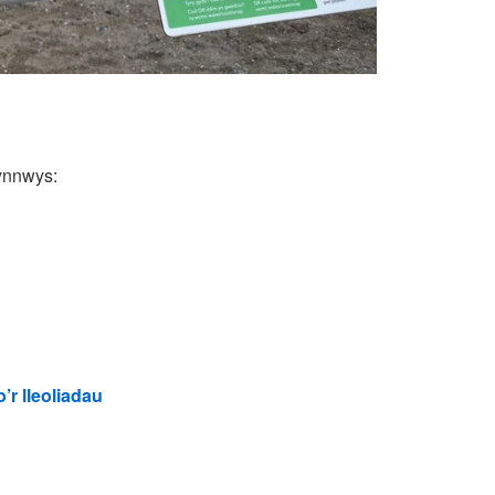
gynnwys:
’r lleoliadau