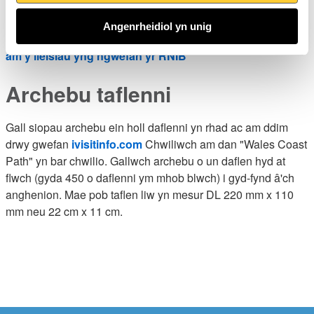
Cymraeg sy'n swnio'n naturiol ac sydd ar gael ar gyfer
systemau Windows yn unig. Mae fersiynau acenion
Angenrheidiol yn unig
Cymraeg ar gael yn Gymraeg ac yn Saesneg.
Gofynnwch
am y lleisiau yng ngwefan yr RNIB
Archebu taflenni
Gall siopau archebu ein holl daflenni yn rhad ac am ddim
drwy gwefan
ivisitinfo.com
Chwiliwch am dan "Wales Coast
Path" yn bar chwilio. Gallwch archebu o un daflen hyd at
flwch (gyda 450 o daflenni ym mhob blwch) i gyd-fynd â'ch
anghenion. Mae pob taflen liw yn mesur DL 220 mm x 110
mm neu 22 cm x 11 cm.