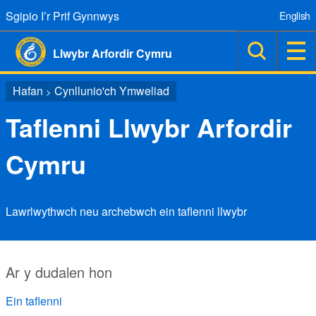
Sgipio I’r Prif Gynnwys
English
Llwybr Arfordir Cymru
Hafan
Cynllunio'ch Ymweliad
>
Taflenni Llwybr Arfordir
Cymru
Lawrlwythwch neu archebwch ein taflenni llwybr
Ar y dudalen hon
Ein taflenni