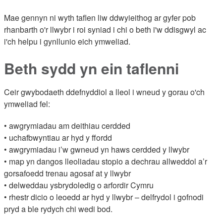
Mae gennyn ni wyth taflen liw ddwyieithog ar gyfer pob
rhanbarth o'r llwybr i roi syniad i chi o beth i'w ddisgwyl ac
i'ch helpu i gynllunio eich ymweliad.
Beth sydd yn ein taflenni
Ceir gwybodaeth ddefnyddiol a lleol i wneud y gorau o'ch
ymweliad fel:
• awgrymiadau am deithiau cerdded
• uchafbwyntiau ar hyd y ffordd
• awgrymiadau i’w gwneud yn haws cerdded y llwybr
• map yn dangos lleoliadau stopio a dechrau allweddol a’r
gorsafoedd trenau agosaf at y llwybr
• delweddau ysbrydoledig o arfordir Cymru
• rhestr dicio o leoedd ar hyd y llwybr – delfrydol i gofnodi
pryd a ble rydych chi wedi bod.