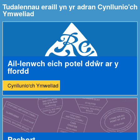
Tudalennau eraill yn yr adran Cynllunio'ch
Ymweliad
Ail-lenwch eich potel ddŵr ar y
ffordd
Cynllunio'ch Ymweliad
Pasbort