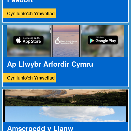
Cynllunio'ch Ymweliad
Ap Llwybr Arfordir Cymru
Cynllunio'ch Ymweliad
Amseroedd y Llanw