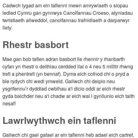
Cadwch lygad am ein taflenni mewn amrywiaeth o siopau
ledled Cymru gan gynnwys Canolfannau Croeso, atyniadau
twristiaeth allweddol, canolfannau trafnidiaeth a darparwyr
llety.
Rhestr basbort
Mae gan bob taflen adran basbort lle rhennir y rhanbarth
cyfan yn rhestr o deithiau cerdded llai o 4 neu 5 milltir rhwng
trefi a phentrefi (yn bennaf). Dyma eich cofnod chi o pryd a
ble rydych chi wedi ymweld. Gallwch chi deipio neu
ysgrifennu’r dyddiad cwblhau a'i dicio oddi ar eich rhestr
gyda balchder neu a'i chadw ar eich wal i gynllunio eich taith
nesaf!
Lawrlwythwch ein taflenni
Gallwch chi gael gafael ar ein taflenni heb adael eich cartref.