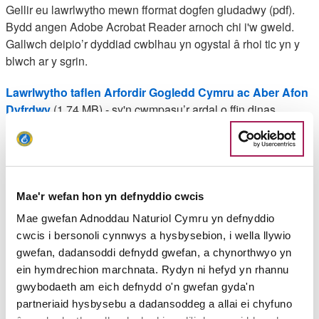
Gellir eu lawrlwytho mewn fformat dogfen gludadwy (pdf).
Bydd angen Adobe Acrobat Reader arnoch chi i'w gweld.
Gallwch deipio’r dyddiad cwblhau yn ogystal â rhoi tic yn y
blwch ar y sgrin.
Lawrlwytho taflen Arfordir Gogledd Cymru ac Aber Afon
Dyfrdwy
(1.74 MB) - sy'n cwmpasu’r ardal o ffin dinas
Rufeinig Caer yn Lloegr ar hyd yr arfordir i Fangor, dinas
brifysgol brysur.
Lawrlwytho taflen Ynys Môn
(2.31 MB) – cerddwch o
amgylch y cylch hwn i gael profiad cerdded unigryw.
Lawrlwytho taflen arfordir Llŷn ac Eryri
(4.08 MB) – dewch
Mae'r wefan hon yn defnyddio cwcis
i ddarganfod golygfeydd arfordirol a mynyddig trawiadol ar
Mae gwefan Adnoddau Naturiol Cymru yn defnyddio
gyrion Parc Cenedlaethol Eryri.
cwcis i bersonoli cynnwys a hysbysebion, i wella llywio
Lawrlwytho taflen Ceredigion
(2.17 MB) – paradwys
gwefan, dadansoddi defnydd gwefan, a chynorthwyo yn
poblogaidd i gerddwyr gyda golygfeydd godidog dros Fae
ein hymdrechion marchnata. Rydyn ni hefyd yn rhannu
Ceredigion.
gwybodaeth am eich defnydd o'n gwefan gyda'n
Lawrlwytho
taflen Llwybr Cenedlaethol Arfordir Sir
partneriaid hysbysebu a dadansoddeg a allai ei chyfuno
Benfro
(1.93 MB) – rhan o unig barc cenedlaethol arfordirol y