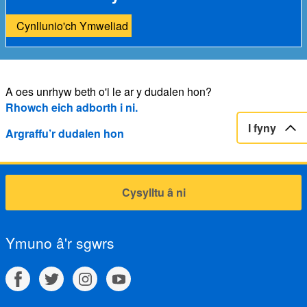
Cynllunio'ch Ymweliad
A oes unrhyw beth o'i le ar y dudalen hon?
Rhowch eich adborth i ni.
I fyny
Argraffu’r dudalen hon
Cysylltu â ni
Ymuno â'r sgwrs