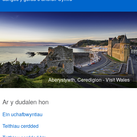
Aberystywth, Ceredigion - Visit Wales
Ar y dudalen hon
Ein uchafbwyntiau
Teithiau cerdded