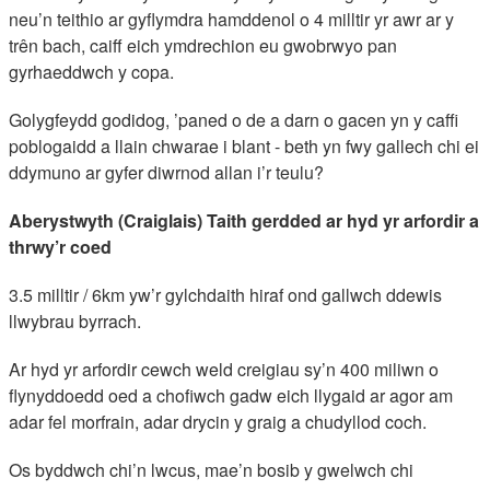
neu’n teithio ar gyflymdra hamddenol o 4 milltir yr awr ar y
trên bach, caiff eich ymdrechion eu gwobrwyo pan
gyrhaeddwch y copa.
Golygfeydd godidog, ’paned o de a darn o gacen yn y caffi
poblogaidd a llain chwarae i blant - beth yn fwy gallech chi ei
ddymuno ar gyfer diwrnod allan i’r teulu?
Aberystwyth (Craiglais) Taith gerdded ar hyd yr arfordir a
thrwy’r coed
3.5 milltir / 6km yw’r gylchdaith hiraf ond gallwch ddewis
llwybrau byrrach.
Ar hyd yr arfordir cewch weld creigiau sy’n 400 miliwn o
flynyddoedd oed a chofiwch gadw eich llygaid ar agor am
adar fel morfrain, adar drycin y graig a chudyllod coch.
Os byddwch chi’n lwcus, mae’n bosib y gwelwch chi