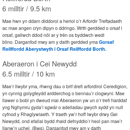
6 milltir / 9.5 km
Mae hwn yn ddarn diddorol a heriol o’r Arfordir Treftadaeth
ac mae angen cryn dipyn o ddringo. Wrth gerdded o orsaf i
orsaf, gallwch ddod nôl ar y trên os byddwch wedi
blino. Darganfod mwy am y daith gerdded yma
Gorsaf
Reilffordd Aberystwyth i Orsaf Reilffordd Borth.
Aberaeron i Cei Newydd
6.5 milltir / 10 km
Mae’r llwybr yma, rhwng dau o brif drefi arfordirol Ceredigion,
yn cynnig golygfeydd ardderchog o bennau’r clogwyni. Mae
llawer o bobl yn dweud mai Aberaeron yw un o’r trefi harddaf
yng Nghymru gyda’i sgwâr o adeiladau gwych sydd yn null
cyfnod y Rhaglywiaeth. Y traeth yw’r hoff lwybr drwy Gei
Newydd, ond efallai bydd rhaid defnyddio’r heol pan mae’r
llanw’n uchel. (Bws). Darganfod mwy am y daith