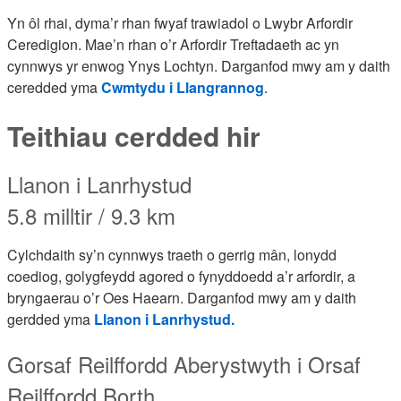
Yn ôl rhai, dyma’r rhan fwyaf trawiadol o Lwybr Arfordir
Ceredigion. Mae’n rhan o’r Arfordir Treftadaeth ac yn
cynnwys yr enwog Ynys Lochtyn. Darganfod mwy am y daith
ceredded yma
Cwmtydu i Llangrannog
.
Teithiau cerdded hir
Llanon i Lanrhystud
5.8 milltir / 9.3 km
Cylchdaith sy’n cynnwys traeth o gerrig mân, lonydd
coediog, golygfeydd agored o fynyddoedd a’r arfordir, a
bryngaerau o’r Oes Haearn. Darganfod mwy am y daith
gerdded yma
Llanon i Lanrhystud.
Gorsaf Reilffordd Aberystwyth i Orsaf
Reilffordd Borth