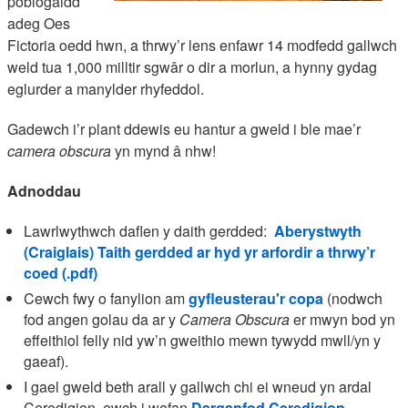
poblogaidd
adeg Oes
Fictoria oedd hwn, a thrwy’r lens enfawr 14 modfedd gallwch
weld tua 1,000 milltir sgwâr o dir a morlun, a hynny gydag
eglurder a manylder rhyfeddol.
Gadewch i’r plant ddewis eu hantur a gweld i ble mae’r
camera obscura
yn mynd â nhw!
Adnoddau
Lawrlwythwch daflen y daith gerdded:
Aberystwyth
(Craiglais) Taith gerdded ar hyd yr arfordir a thrwy’r
coed (.pdf)
Cewch fwy o fanylion am
gyfleusterau'r copa
(nodwch
fod angen golau da ar y
Camera Obscura
er mwyn bod yn
effeithiol felly nid yw’n gweithio mewn tywydd mwll/yn y
gaeaf).
I gael gweld beth arall y gallwch chi ei wneud yn ardal
Ceredigion, ewch i wefan
Darganfod Ceredigion
.