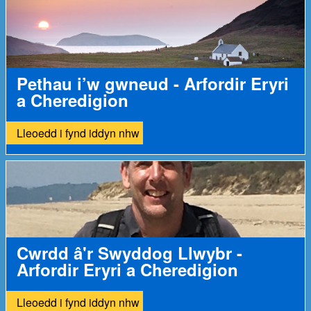
Pethau i’w gwneud - Arfordir Eryri
a Cheredigion
Lleoedd i fynd iddyn nhw
Cwrdd â'r Swyddog Llwybr -
Arfordir Eryri a Cheredigion
Lleoedd i fynd iddyn nhw