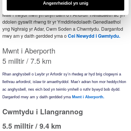
4 milltir / 6.4 km
Angenrheidiol yn unig
Mae’r llwybr hwn yn dilyn darn o’r Arfordir Treftadaeth ac yn
ddolen gyswllt rhwng tir yr Ymddiriedolaeth Genedlaethol
yng Nghraig yr Adar, Cwm Soden a Chwmtydu. Darganfod
mwy am y daith gerdded yma o
Cei Newydd i Gwmtydu.
Mwnt i Aberporth
5 milltir / 7.5 km
Rhan anghysbell o Lwybr yr Arfordir sy’n rhedeg ar hyd brig clogwyni a
llethrau arfordirol, islaw tir amaethyddol. Mae’r adran hon mor heddychlon
ac anghysbell, nes eich bod yn teimlo ymhell o ruthr bywyd bob dydd.
Darganfod mwy am y daith gerdded yma
Mwnt i Aberporth
.
Cwmtydu i Llangrannog
5.5 milltir / 9.4 km