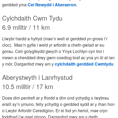
gerdded yma
Cei Newydd i Aberaeron.
Cylchdaith Cwm Tydu
6.9 milltir / 11 km
Llwybr hardd a hyfryd (mae’n well ei gerdded yn groes i’r
cloc). Mae’n gyfle i weld yr arfordir a chefn gwlad ar eu
gorau. Ceir golygfeydd gwych o Ynys Lochtyn cyn troi i
mewn a cherdded drwy gwm coediog braf ac yna yn ôl at lan
y môr. Darganfod mwy am y
cylchdaith gerdded Cwmtydu
Aberystwyth i Lanrhystud
10.5 milltir / 17 km
Does dim pentrefi ar y ffordd a dim ond ychydig o lwybrau
eraill sy’n ymuno, felly ychydig o gerdded sydd ar y rhan hon
o Lwybr Arfordir Ceredigion. Er ei fod yn heriol, mae cryn
foddhad i’w gael ohono. Darganfod mwy am y daith