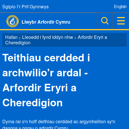
Sgipio I’r Prif Gynnwys
English
Llwybr Arfordir Cymru
Hafan
Lleoedd i fynd iddyn nhw
Arfordir Eryri a
>
>
Cheredigion
Teithiau cerdded i
archwilio'r ardal -
Arfordir Eryri a
Cheredigion
Dyma rai o'n hoff deithiau cerdded ac argymhellion sy'n
dangos y gorau o arfordir Cymru