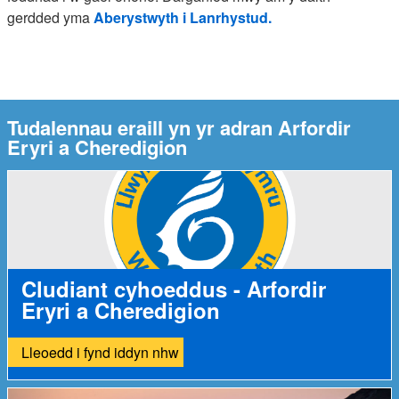
gerdded yma
Aberystwyth i Lanrhystud.
Tudalennau eraill yn yr adran Arfordir
Eryri a Cheredigion
Cludiant cyhoeddus - Arfordir
Eryri a Cheredigion
Lleoedd i fynd iddyn nhw