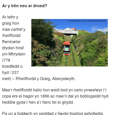
Ar y trên neu ar droed?
Ar lethr y
graig hon
mae cartref y
rheilffordd
ffwnicwlar
drydan hiraf
ym Mhrydain
(778
troedfedd o
hyd / 237
metr) – Rheilffordd y Graig, Aberystwyth.
Mae’r rheilffordd halio hon wedi bod yn cario ymwelwyr i’r
copa ers ei hagor yn 1896 ac mae’n dal yn boblogaidd hyd
heddiw gyda’r hen a’r ifanc fel ei gilydd.
Pa un a fyddwch yn cerdded y llwybr troellog sefydledig