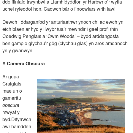
ddolffiniaid trwynbwl a Llamhidyddion yr Harbwr o’r wylfa
uchel ryfeddol hon. Cadwch bâr o finocwlars wrth law!
Dewch i ddarganfod yr anturiaethwr ynoch chi ac ewch yn
eich blaen ar hyd y llwybr tua’r mewndir i gael profi rhin
Coedwig Penglais a ‘Cwm Woods’ – bydd arddangosfa
benigamp o glychau’r gôg (clychau glas) yn aros amdanoch
yn y gwanwyn!
Y Camera Obscura
Ar gopa
Craiglais
mae un o
gamerâu
obscura
mwyaf y
byd.Difyrrwch
awr hamdden