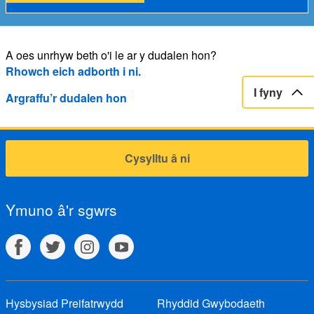
A oes unrhyw beth o'i le ar y dudalen hon?
Rhowch eich adborth i ni.
I fyny
Argraffu’r dudalen hon
Cysylltu â ni
Ymuno â'r sgwrs
Hysbysiad Preifatrwydd
Rhyddid Gwybodaeth