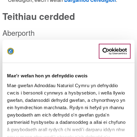
Teithiau cerdded
Aberporth
0.6 milltir naill ffordd / 1 km
Darn o’r llwybr sydd wedi’i ddynodi’n bwrpasol ar gyfer pobl
mewn cadeiriau olwyn. Mae’n rhedeg ar hyd ymyl
ddwyreiniol Bae Aberporth lle mae golygfeydd ardderchog o
Mae'r wefan hon yn defnyddio cwcis
arfordir Ceredigion o’r clogwyni. Mae Aberporth hefyd yn lle
da i weld dolffiniaid. (Bws)
Mae gwefan Adnoddau Naturiol Cymru yn defnyddio
cwcis i bersonoli cynnwys a hysbysebion, i wella llywio
Aberystwyth i Glarach
gwefan, dadansoddi defnydd gwefan, a chynorthwyo yn
ein hymdrechion marchnata. Rydyn ni hefyd yn rhannu
1.7 milltir / 2.7 km
gwybodaeth am eich defnydd o'n gwefan gyda'n
partneriaid hysbysebu a dadansoddeg a allai ei chyfuno
Mae’r darn byr hwn o lwybr yr arfordir yn arwain dros Graig
â gwybodaeth arall rydych chi wedi'i darparu iddyn nhw
Glais (Constitution Hill). O ben y graig cewch olygfeydd
neu y maen nhw wedi'i chasglu o'ch defnydd o'u