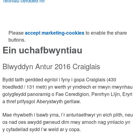
Teithiau cerdded hir
Please
accept marketing-cookies
to enable the share
buttons.
Ein uchafbwyntiau
Blwyddyn Antur 2016 Craiglais
Bydd taith gerdded egnïol i fyny i gopa Craiglais (430
troedfedd / 131 metr) yn werth yr ymdrech er mwyn mwynhau
golygfeydd panoramig o Fae Ceredigion, Penrhyn Llŷn, Eryri
a thref prifysgol Aberystwyth gerllaw.
Mae rhywbeth i bawb yma, i’r anturiaethwyr yn eich plith, neu
os nad oes awydd gwneud dim mwy arnoch nag ymlacio yn
y cyfadeilad sydd i’w weld ar y copa.