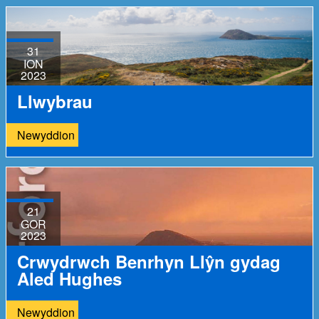
31
ION
2023
Llwybrau
Newyddion
21
GOR
2023
Crwydrwch Benrhyn Llŷn gydag
Aled Hughes
Newyddion