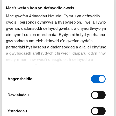
Mae'r wefan hon yn defnyddio cwcis
Mae gwefan Adnoddau Naturiol Cymru yn defnyddio
cwcis i bersonoli cynnwys a hysbysebion, i wella llywio
gwefan, dadansoddi defnydd gwefan, a chynorthwyo yn
ein hymdrechion marchnata. Rydyn ni hefyd yn rhannu
gwybodaeth am eich defnydd o'n gwefan gyda'n
partneriaid hysbysebu a dadansoddeg a allai ei chyfuno
â gwybodaeth arall rydych chi wedi'i darparu iddyn nhw
neu y maen nhw wedi'i chasglu o'ch defnydd o'u
gwasanaethau. Polisi cwcis
Dewis
Angenrheidiol
Caniatâd
Dewisiadau
Ystadegau