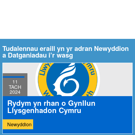
Tudalennau eraill yn yr adran Newyddion
a Datganiadau i’r wasg
11
TACH
2024
Rydym yn rhan o Gynllun
Llysgenhadon Cymru
Newyddion