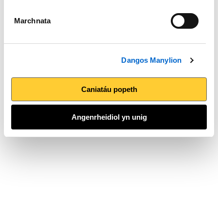
Marchnata
Dangos Manylion
Caniatáu popeth
Angenrheidiol yn unig