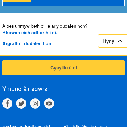
A oes unrhyw beth o'i le ar y dudalen hon?
Rhowch eich adborth i ni.
I fyny
Argraffu’r dudalen hon
Cysylltu â ni
Ymuno â'r sgwrs
Hysbysiad Preifatrwydd
Rhyddid Gwybodaeth