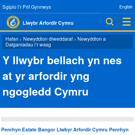
Sgipio I’r Prif Gynnwys
English
Llwybr Arfordir Cymru
Hafan
Newyddion diweddaraf
Newyddion a
>
>
Datganiadau i’r wasg
Y llwybr bellach yn nes
at yr arfordir yng
ngogledd Cymru
Penrhyn Estate
Bangor
Llwbyr Arfordir Cymru
Penrhyn