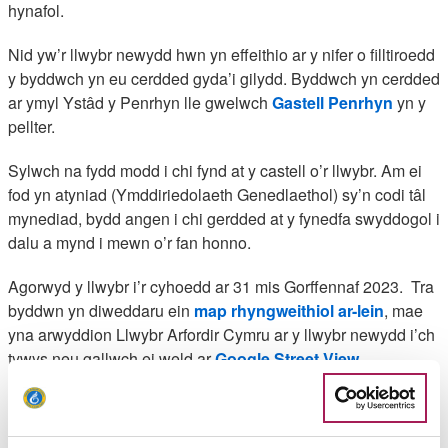
hynafol.
Nid yw’r llwybr newydd hwn yn effeithio ar y nifer o filltiroedd
y byddwch yn eu cerdded gyda’i gilydd. Byddwch yn cerdded
ar ymyl Ystâd y Penrhyn lle gwelwch
Gastell Penrhyn
yn y
pellter.
Sylwch na fydd modd i chi fynd at y castell o’r llwybr. Am ei
fod yn atyniad (Ymddiriedolaeth Genedlaethol) sy’n codi tâl
mynediad, bydd angen i chi gerdded at y fynedfa swyddogol i
dalu a mynd i mewn o’r fan honno.
Agorwyd y llwybr i’r cyhoedd ar 31 mis Gorffennaf 2023. Tra
byddwn yn diweddaru ein
map rhyngweithiol ar-lein
, mae
yna arwyddion Llwybr Arfordir Cymru ar y llwybr newydd i’ch
tywys neu gallwch ei weld ar
Google Street View