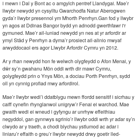
i mewn i Dal y Bont ac o amgylch pentref Llandygai. Mae’r
llwybr newydd yn cysylltu Gwarchodfa Natur Aberogwen
gyda’r llwybr presennol ym Mhorth Penrhyn.Gan fod y llwybr
yn agos at Ddinas Bangor bydd yn adnodd gwerthfawr i'r
gymuned. Mae’r ail-luniad newydd yn nes at yr arfordir ar
ymyl Stâd y Penrhyn a dyma’r prosiect ail-alinio mwyaf
arwyddocaol ers agor Llwybr Arfordir Cymru yn 2012.
Ar y rhan newydd hon fe welwch olygfeydd o Afon Menai, y
dŵr sy’n gwahanu Môn oddi wrth dir mawr Cymru,
golygfeydd prin o Ynys Môn, a dociau Porth Penrhyn, sydd
oll yn cynnig profiad mwy arfordirol.
Mae’r llwybr wedi’i ddatblygu mewn ffordd sensitif i sicrhau y
caiff cynefin rhynglanwol unigryw’r Fenai ei warchod. Mae
gwaith wedi ei wneud i gyfyngu ar unrhyw effeithiau
negyddol, gan gynnwys sgrinio’r llwybr oddi wrth yr adar sy’n
clwydo ar y traeth, a chodi blychau ystlumod ac adar i
liniaru’r effaith o greu’r llwybr newydd drwy goetir lled-