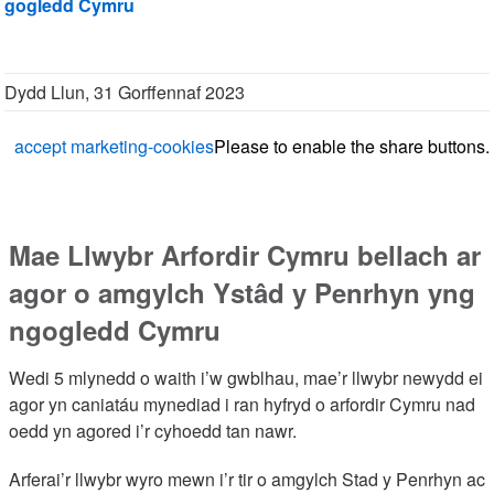
gogledd Cymru
Dydd Llun, 31 Gorffennaf 2023
accept marketing-cookies
Please
to enable the share buttons.
Mae Llwybr Arfordir Cymru bellach ar
agor o amgylch Ystâd y Penrhyn yng
ngogledd Cymru
Wedi 5 mlynedd o waith i’w gwblhau, mae’r llwybr newydd ei
agor yn caniatáu mynediad i ran hyfryd o arfordir Cymru nad
oedd yn agored i’r cyhoedd tan nawr.
Arferai’r llwybr wyro mewn i’r tir o amgylch Stad y Penrhyn ac