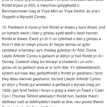
ffordd brysur yr A55, a mwynhau golygfeydd o
Benmaenmawr tuag at Ynys Môn ac Ynys Seiriol, ac yna’r
Gogarth a Mynydd Conwy.
10. Peidiwch â mynd yr holl ffordd ar draws y bont droed, ond
yn hytrach ewch i lawr y grisiau sydd wedi'u lleoli hanner
ffordd ar draws. Ewch yn ôl i'r un cyfeiriad o dan y grisiau a
throi i'r dde er mwyn ymuno â'r llwybr tarmac ar gyfer
cerddwyr a beicwyr, sy'n rhedeg gyferbyn â'r A55. Dyma
Lwybr Arfordir Cymru a gallwch ei ddilyn yr holl ffordd yn ôl i
Gonwy. Cadwch olwg am feicwyr a chadwch i un ochr -
gorau oll os gallwch aros ar yr ochr dde. Yn ddiweddarach,
sylwch sut mae dwy gerbytffordd y ffordd yn gwahanu i fynd
trwy ddau dwnnel gwahanol, tra bod Llwybr Arfordir Cymru
yn dilyn y ffordd gul wreiddiol a gerfiwyd o wyneb craig ym
1826, gan fynd heibio i fonyn o graig a elwir yn Fawd y Cawr.
Cyn i Thomas Telford adeiladu'r ffordd hon, byddai rhaid i
deithwyr naill ai ddefnyddio'r traeth ar drai, neu groesi Bwlch