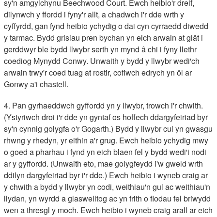
sy'n amgylchynu Beechwood Court. Ewch heibio'r dreif,
dilynwch y ffordd i fyny'r allt, a chadwch i'r dde wrth y
cyffyrdd, gan fynd heibio ychydig o dai cyn cyrraedd diwedd
y tarmac. Bydd grisiau pren bychan yn eich arwain at giât i
gerddwyr ble bydd llwybr serth yn mynd â chi i fyny llethr
coediog Mynydd Conwy. Unwaith y bydd y llwybr wedi'ch
arwain trwy'r coed tuag at rostir, cofiwch edrych yn ôl ar
Gonwy a'i chastell.
4. Pan gyrhaeddwch gyffordd yn y llwybr, trowch i'r chwith.
(Ystyriwch droi i'r dde yn gyntaf os hoffech ddargyfeiriad byr
sy'n cynnig golygfa o'r Gogarth.) Bydd y llwybr cul yn gwasgu
rhwng y rhedyn, yr eithin a'r grug. Ewch heibio ychydig mwy
o goed a pharhau i fynd yn eich blaen fel y bydd wedi'i nodi
ar y gyffordd. (Unwaith eto, mae golygfeydd i'w gweld wrth
ddilyn dargyfeiriad byr i'r dde.) Ewch heibio i wyneb craig ar
y chwith a bydd y llwybr yn codi, weithiau'n gul ac weithiau'n
llydan, yn wyrdd a glaswelltog ac yn frith o flodau fel briwydd
wen a thresgl y moch. Ewch heibio i wyneb craig arall ar eich