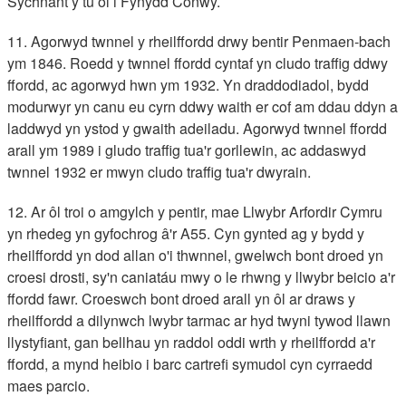
Sychnant y tu ôl i Fynydd Conwy.
11. Agorwyd twnnel y rheilffordd drwy bentir Penmaen-bach
ym 1846. Roedd y twnnel ffordd cyntaf yn cludo traffig ddwy
ffordd, ac agorwyd hwn ym 1932. Yn draddodiadol, bydd
modurwyr yn canu eu cyrn ddwy waith er cof am ddau ddyn a
laddwyd yn ystod y gwaith adeiladu. Agorwyd twnnel ffordd
arall ym 1989 i gludo traffig tua'r gorllewin, ac addaswyd
twnnel 1932 er mwyn cludo traffig tua'r dwyrain.
12. Ar ôl troi o amgylch y pentir, mae Llwybr Arfordir Cymru
yn rhedeg yn gyfochrog â'r A55. Cyn gynted ag y bydd y
rheilffordd yn dod allan o'i thwnnel, gwelwch bont droed yn
croesi drosti, sy'n caniatáu mwy o le rhwng y llwybr beicio a'r
ffordd fawr. Croeswch bont droed arall yn ôl ar draws y
rheilffordd a dilynwch lwybr tarmac ar hyd twyni tywod llawn
llystyfiant, gan bellhau yn raddol oddi wrth y rheilffordd a'r
ffordd, a mynd heibio i barc cartrefi symudol cyn cyrraedd
maes parcio.