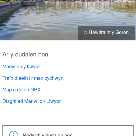
© Hawlfraint y Goron
Ar y dudalen hon
Manylion y llwybr
Trafnidiaeth i'r man cychwyn
Map a dolen GPX
Disgrifiad Manwl o’r Llwybr
Nodwch y dudalen hon