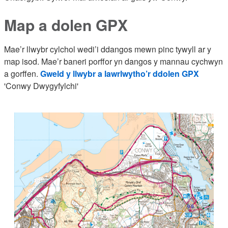
Map a dolen GPX
Mae’r llwybr cylchol wedi’i ddangos mewn pinc tywyll ar y
map isod. Mae’r baneri porffor yn dangos y mannau cychwyn
a gorffen.
Gweld y llwybr a lawrlwytho’r ddolen GPX
'Conwy Dwygyfylchi'