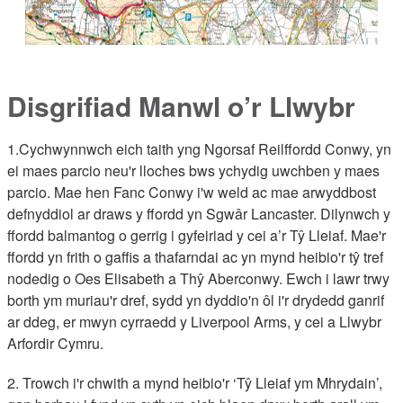
Disgrifiad Manwl o’r Llwybr
1.Cychwynnwch eich taith yng Ngorsaf Reilffordd Conwy, yn
ei maes parcio neu'r lloches bws ychydig uwchben y maes
parcio. Mae hen Fanc Conwy i'w weld ac mae arwyddbost
defnyddiol ar draws y ffordd yn Sgwâr Lancaster. Dilynwch y
ffordd balmantog o gerrig i gyfeiriad y cei a’r Tŷ Lleiaf. Mae'r
ffordd yn frith o gaffis a thafarndai ac yn mynd heibio'r tŷ tref
nodedig o Oes Elisabeth a Thŷ Aberconwy. Ewch i lawr trwy
borth ym muriau'r dref, sydd yn dyddio'n ôl i'r drydedd ganrif
ar ddeg, er mwyn cyrraedd y Liverpool Arms, y cei a Llwybr
Arfordir Cymru.
2. Trowch i'r chwith a mynd heibio'r ‘Tŷ Lleiaf ym Mhrydain’,