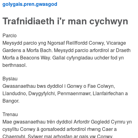
golygais.pren.gwasgod
Trafnidiaeth i'r man cychwyn
Parcio
Meysydd parcio yng Ngorsaf Reilffordd Conwy, Vicarage
Gardens a Morfa Bach. Meysydd parcio arfordirol ar Draeth
Morfa a Beacons Way. Gallai cyfyngiadau uchder fod yn
berthnasol.
Bysiau
Gwasanaethau bws dyddiol i Gonwy o Fae Colwyn,
Llandudno, Dwygyfylchi, Penmaenmawr, Llanfairfechan a
Bangor.
Trenau
Mae gwasanaethau trên dyddiol Arfordir Gogledd Cymru yn
cysylltu Conwy â gorsafoedd arfordirol rhwng Caer a
Chaergybi. Sylwer mai arhosfan ar gais yw Conwy.