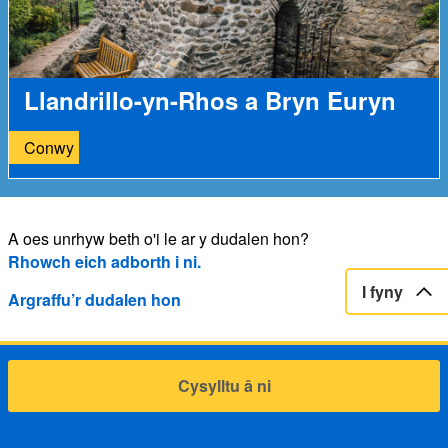
Llandrillo-yn-Rhos a Bryn Euryn
Conwy
A oes unrhyw beth o'i le ar y dudalen hon?
Rhowch eich adborth i ni.
I fyny
Argraffu’r dudalen hon
Cysylltu â ni