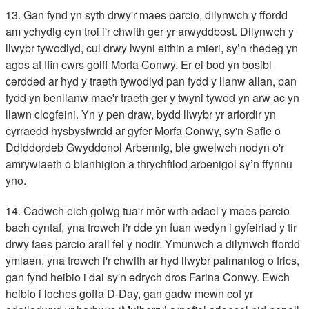
13. Gan fynd yn syth drwy'r maes parcio, dilynwch y ffordd
am ychydig cyn troi i'r chwith ger yr arwyddbost. Dilynwch y
llwybr tywodlyd, cul drwy lwyni eithin a mieri, sy’n rhedeg yn
agos at ffin cwrs golff Morfa Conwy. Er ei bod yn bosibl
cerdded ar hyd y traeth tywodlyd pan fydd y llanw allan, pan
fydd yn benllanw mae'r traeth ger y twyni tywod yn arw ac yn
llawn clogfeini. Yn y pen draw, bydd llwybr yr arfordir yn
cyrraedd hysbysfwrdd ar gyfer Morfa Conwy, sy'n Safle o
Ddiddordeb Gwyddonol Arbennig, ble gwelwch nodyn o'r
amrywiaeth o blanhigion a thrychfilod arbenigol sy’n ffynnu
yno.
14. Cadwch eich golwg tua'r môr wrth adael y maes parcio
bach cyntaf, yna trowch i'r dde yn fuan wedyn i gyfeiriad y tir
drwy faes parcio arall fel y nodir. Ymunwch a dilynwch ffordd
ymlaen, yna trowch i'r chwith ar hyd llwybr palmantog o frics,
gan fynd heibio i dai sy'n edrych dros Farina Conwy. Ewch
heibio i loches goffa D-Day, gan gadw mewn cof yr