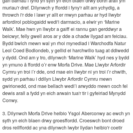
gan barhau i fynd yn syth yn eich blaen drwy borth arall ym
muriau'r dref. Dilynwch y ffordd i fyny'r allt am ychydig, a
throwch i'r dde i lawr yr allt er mwyn parhau ar hyd llwybr
arfordirol poblogaidd wedi'i darmacio, a elwir yn ‘Marine
Walk’. Mae hwn yn llwybr a gaiff ei rannu gan gerddwyr a
beicwyr, felly gwell aros ar y dde a chadw llygad am feiciau.
Bydd bwlch mewn wal yn rhoi mynediad i Warchodfa Natur
Leol Coed Bodlondeb, y gellid ei harchwilio tuag at ddiwedd
y dydd. Ond am y tro, dilynwch ‘Marine Walk’ hyd nes y bydd
yn ymuno â ffordd o’r enw Morfa Drive. Mae Llwybr Arfordir
Cymru yn troi i’r dde, ond mae ein llwybr ni yn troi i’r chwith,
sydd yn parhau i ddilyn Llwybr Arfordir Cymru mewn
gwirionedd, ond mae bellach wedi’i arwyddo mewn coch fel
dewis arall a fydd yn eich arwain tua'r tir i gyfeiriad Mynydd
Conwy.
3. Dilynwch Morfa Drive heibio Ysgol Aberconwy ac ewch yn
syth yn eich blaen drwy groesffordd. Croeswch bont droed
dros reilffordd ac yna dilynwch lwybr llydan heibio'r coetir