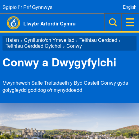
Sgipio I’r Prif Gynnwys
English
Llwybr Arfordir Cymru
Hafan
Cynllunio'ch Ymweliad
Teithiau Cerdded
>
>
>
Teithiau Cerdded Cylchol
Conwy
>
Conwy a Dwygyfylchi
Mwynhewch Safle Treftadaeth y Byd Castell Conwy gyda
golygfeydd godidog o'r mynyddoedd