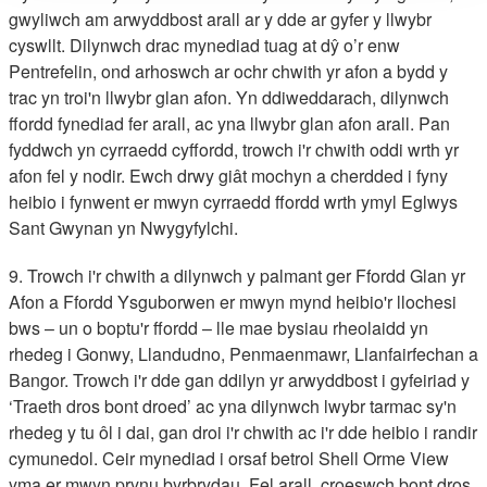
gwyliwch am arwyddbost arall ar y dde ar gyfer y llwybr
cyswllt. Dilynwch drac mynediad tuag at dŷ o’r enw
Pentrefelin, ond arhoswch ar ochr chwith yr afon a bydd y
trac yn troi'n llwybr glan afon. Yn ddiweddarach, dilynwch
ffordd fynediad fer arall, ac yna llwybr glan afon arall. Pan
fyddwch yn cyrraedd cyffordd, trowch i'r chwith oddi wrth yr
afon fel y nodir. Ewch drwy giât mochyn a cherdded i fyny
heibio i fynwent er mwyn cyrraedd ffordd wrth ymyl Eglwys
Sant Gwynan yn Nwygyfylchi.
9. Trowch i'r chwith a dilynwch y palmant ger Ffordd Glan yr
Afon a Ffordd Ysguborwen er mwyn mynd heibio'r llochesi
bws – un o boptu'r ffordd – lle mae bysiau rheolaidd yn
rhedeg i Gonwy, Llandudno, Penmaenmawr, Llanfairfechan a
Bangor. Trowch i'r dde gan ddilyn yr arwyddbost i gyfeiriad y
‘Traeth dros bont droed’ ac yna dilynwch lwybr tarmac sy'n
rhedeg y tu ôl i dai, gan droi i'r chwith ac i'r dde heibio i randir
cymunedol. Ceir mynediad i orsaf betrol Shell Orme View
yma er mwyn prynu byrbrydau. Fel arall, croeswch bont dros