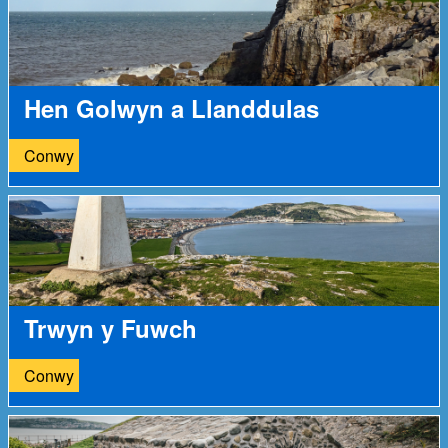
Hen Golwyn a Llanddulas
Conwy
Trwyn y Fuwch
Conwy