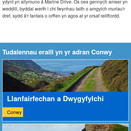
ydynt yn ailymuno â Marine Drive. Os oes gennych amser yn
weddill, byddai werth i chi fwynhau taith o amgylch muriau'r
dref, sydd â'r fantais o orffen yn agos at yr orsaf reilffordd.
Tudalennau eraill yn yr adran Conwy
Llanfairfechan a Dwygyfylchi
Conwy