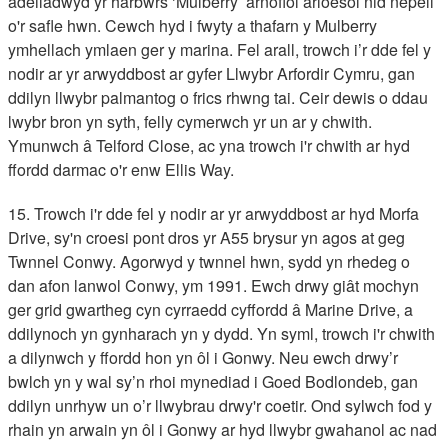
adeiladwyd yr harbwrs ‘Mulberry’ arnofiol arloesol nid nepell
o'r safle hwn. Cewch hyd i fwyty a thafarn y Mulberry
ymhellach ymlaen ger y marina. Fel arall, trowch i’r dde fel y
nodir ar yr arwyddbost ar gyfer Llwybr Arfordir Cymru, gan
ddilyn llwybr palmantog o frics rhwng tai. Ceir dewis o ddau
lwybr bron yn syth, felly cymerwch yr un ar y chwith.
Ymunwch â Telford Close, ac yna trowch i'r chwith ar hyd
ffordd darmac o'r enw Ellis Way.
15. Trowch i'r dde fel y nodir ar yr arwyddbost ar hyd Morfa
Drive, sy'n croesi pont dros yr A55 brysur yn agos at geg
Twnnel Conwy. Agorwyd y twnnel hwn, sydd yn rhedeg o
dan afon lanwol Conwy, ym 1991. Ewch drwy giât mochyn
ger grid gwartheg cyn cyrraedd cyffordd â Marine Drive, a
ddilynoch yn gynharach yn y dydd. Yn syml, trowch i'r chwith
a dilynwch y ffordd hon yn ôl i Gonwy. Neu ewch drwy’r
bwlch yn y wal sy’n rhoi mynediad i Goed Bodlondeb, gan
ddilyn unrhyw un o’r llwybrau drwy'r coetir. Ond sylwch fod y
rhain yn arwain yn ôl i Gonwy ar hyd llwybr gwahanol ac nad