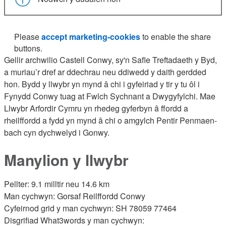
Please
accept marketing-cookies
to enable the share
buttons.
Gellir archwilio Castell Conwy, sy'n Safle Treftadaeth y Byd,
a muriau’r dref ar ddechrau neu ddiwedd y daith gerdded
hon. Bydd y llwybr yn mynd â chi i gyfeiriad y tir y tu ôl i
Fynydd Conwy tuag at Fwlch Sychnant a Dwygyfylchi. Mae
Llwybr Arfordir Cymru yn rhedeg gyferbyn â ffordd a
rheilffordd a fydd yn mynd â chi o amgylch Pentir Penmaen-
bach cyn dychwelyd i Gonwy.
Manylion y llwybr
Pellter: 9.1 milltir neu 14.6 km
Man cychwyn: Gorsaf Reilffordd Conwy
Cyfeirnod grid y man cychwyn: SH 78059 77464
Disgrifiad What3words y man cychwyn: