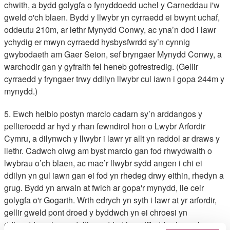
chwith, a bydd golygfa o fynyddoedd uchel y Carneddau i'w
gweld o'ch blaen. Bydd y llwybr yn cyrraedd ei bwynt uchaf,
oddeutu 210m, ar lethr Mynydd Conwy, ac yna’n dod i lawr
ychydig er mwyn cyrraedd hysbysfwrdd sy’n cynnig
gwybodaeth am Gaer Seion, sef bryngaer Mynydd Conwy, a
warchodir gan y gyfraith fel heneb gofrestredig. (Gellir
cyrraedd y fryngaer trwy ddilyn llwybr cul iawn i gopa 244m y
mynydd.)
5. Ewch heibio postyn marcio cadarn sy’n arddangos y
pellteroedd ar hyd y rhan fewndirol hon o Lwybr Arfordir
Cymru, a dilynwch y llwybr i lawr yr allt yn raddol ar draws y
llethr. Cadwch olwg am byst marcio gan fod rhwydwaith o
lwybrau o’ch blaen, ac mae’r llwybr sydd angen i chi ei
ddilyn yn gul iawn gan ei fod yn rhedeg drwy eithin, rhedyn a
grug. Bydd yn arwain at fwlch ar gopa'r mynydd, lle ceir
golygfa o'r Gogarth. Wrth edrych yn syth i lawr at yr arfordir,
gellir gweld pont droed y byddwch yn ei chroesi yn
ddiweddarach ar y daith gerdded hon. (Byddwch yn ei