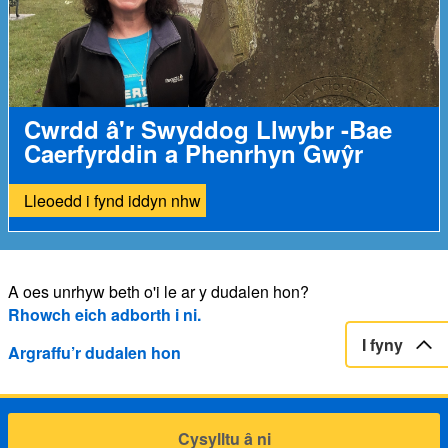
Cwrdd â'r Swyddog Llwybr -Bae
Caerfyrddin a Phenrhyn Gwŷr
Lleoedd i fynd iddyn nhw
A oes unrhyw beth o'i le ar y dudalen hon?
Rhowch eich adborth i ni.
I fyny
Argraffu’r dudalen hon
Cysylltu â ni