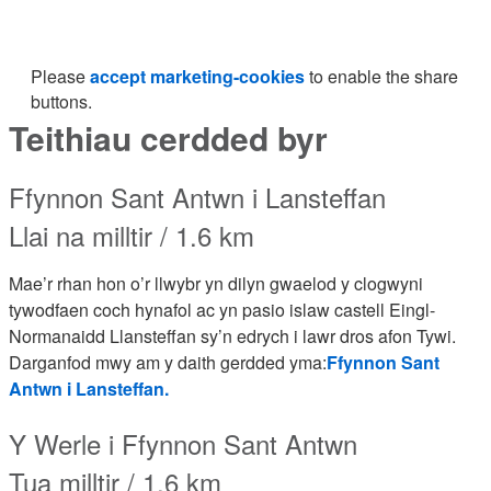
Please
accept marketing-cookies
to enable the share
buttons.
Teithiau cerdded byr
Ffynnon Sant Antwn i Lansteffan
Llai na milltir / 1.6 km
Mae’r rhan hon o’r llwybr yn dilyn gwaelod y clogwyni
tywodfaen coch hynafol ac yn pasio islaw castell Eingl-
Normanaidd Llansteffan sy’n edrych i lawr dros afon Tywi.
Darganfod mwy am y daith gerdded yma:
Ffynnon Sant
Antwn i Lansteffan.
Y Werle i Ffynnon Sant Antwn
Tua milltir / 1.6 km