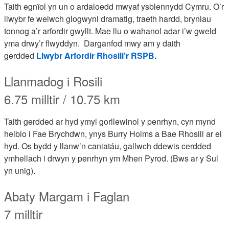
Taith egnïol yn un o ardaloedd mwyaf ysblennydd Cymru. O’r
llwybr fe welwch glogwyni dramatig, traeth hardd, bryniau
tonnog a’r arfordir gwyllt. Mae llu o wahanol adar i’w gweld
yma drwy’r flwyddyn. Darganfod mwy am y daith
gerdded
Llwybr Arfordir Rhosili’r RSPB.
Llanmadog i Rosili
6.75 milltir / 10.75 km
Taith gerdded ar hyd ymyl gorllewinol y penrhyn, cyn mynd
heibio i Fae Brychdwn, ynys Burry Holms a Bae Rhosili ar ei
hyd. Os bydd y llanw’n caniatáu, gallwch ddewis cerdded
ymhellach i drwyn y penrhyn ym Mhen Pyrod. (Bws ar y Sul
yn unig).
Abaty Margam i Faglan
7 milltir