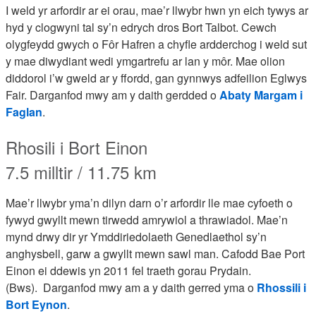
I weld yr arfordir ar ei orau, mae’r llwybr hwn yn eich tywys ar
hyd y clogwyni tal sy’n edrych dros Bort Talbot. Cewch
olygfeydd gwych o Fôr Hafren a chyfle ardderchog i weld sut
y mae diwydiant wedi ymgartrefu ar lan y môr. Mae olion
diddorol i’w gweld ar y ffordd, gan gynnwys adfeilion Eglwys
Fair. Darganfod mwy am y daith gerdded o
Abaty Margam i
Faglan
.
Rhosili i Bort Einon
7.5 milltir / 11.75 km
Mae’r llwybr yma’n dilyn darn o’r arfordir lle mae cyfoeth o
fywyd gwyllt mewn tirwedd amrywiol a thrawiadol. Mae’n
mynd drwy dir yr Ymddiriedolaeth Genedlaethol sy’n
anghysbell, garw a gwyllt mewn sawl man. Cafodd Bae Port
Einon ei ddewis yn 2011 fel traeth gorau Prydain.
(Bws).
Darganfod mwy am a y daith gerred yma o
Rhossili i
Bort Eynon
.