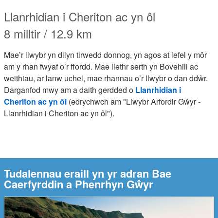
Llanrhidian i Cheriton ac yn ôl
8 milltir / 12.9 km
Mae’r llwybr yn dilyn tirwedd donnog, yn agos at lefel y môr
am y rhan fwyaf o’r ffordd. Mae llethr serth yn Bovehill ac
weithiau, ar lanw uchel, mae rhannau o’r llwybr o dan ddŵr.
Darganfod mwy am a daith gerdded o
Llanrhidian i
Cheriton ac yn ôl
(edrychwch am "Llwybr Arfordir Gŵyr -
Llanrhidian i Cheriton ac yn ôl").
Tudalennau eraill yn yr adran Bae
Caerfyrddin a Phenrhyn Gŵyr