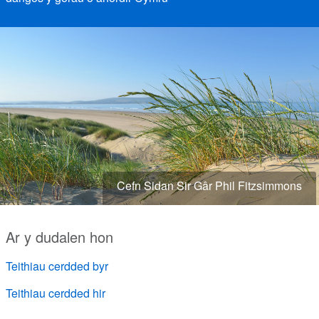
Cefn Sidan Sir Gâr Phil Fitzsimmons
Ar y dudalen hon
Teithiau cerdded byr
Teithiau cerdded hir