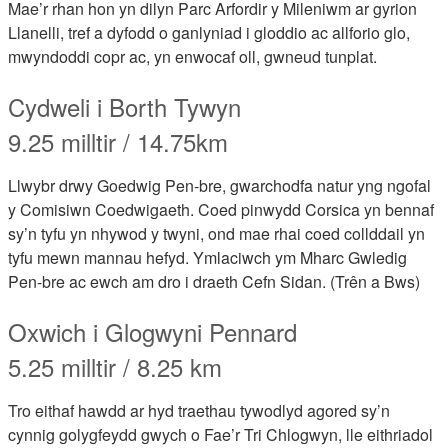
Mae’r rhan hon yn dilyn Parc Arfordir y Mileniwm ar gyrion
Llanelli, tref a dyfodd o ganlyniad i gloddio ac allforio glo,
mwyndoddi copr ac, yn enwocaf oll, gwneud tunplat.
Cydweli i Borth Tywyn
9.25 milltir / 14.75km
Llwybr drwy Goedwig Pen-bre, gwarchodfa natur yng ngofal
y Comisiwn Coedwigaeth. Coed pinwydd Corsica yn bennaf
sy’n tyfu yn nhywod y twyni, ond mae rhai coed collddail yn
tyfu mewn mannau hefyd. Ymlaciwch ym Mharc Gwledig
Pen-bre ac ewch am dro i draeth Cefn Sidan. (Trên a Bws)
Oxwich i Glogwyni Pennard
5.25 milltir / 8.25 km
Tro eithaf hawdd ar hyd traethau tywodlyd agored sy’n
cynnig golygfeydd gwych o Fae’r Tri Chlogwyn, lle eithriadol