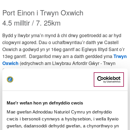
Port Einon i Trwyn Oxwich
4.5 milltir / 7. 25km
Bydd y llwybr yma’n mynd â chi drwy goetiroedd ac ar hyd
clogwyni agored. Dau o uchafbwyntiau’r daith yw Castell
Oxwich a godwyd yn yr 16eg ganrif ac Eglwys Illtyd Sant o’r
13eg ganrif.
Darganfod mwy am a daith gerdded yma
Trwyn
Oxwich
(edrychwch am Llwybrau Arfordir Gŵyr - Trwyn
Oxwich")
Teithiau cerdded hir
Glanyfferi i Gydweli
Mae'r wefan hon yn defnyddio cwcis
5.25 milltir / 8.5 km
Mae gwefan Adnoddau Naturiol Cymru yn defnyddio
cwcis i bersonoli cynnwys a hysbysebion, i wella llywio
Mae’r rhan yma o’r Llwybr yn croesi tir dymunol y cefn gwlad
gwefan, dadansoddi defnydd gwefan, a chynorthwyo yn