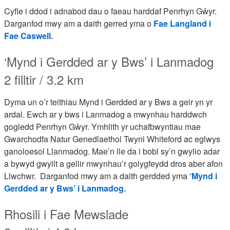
Cyfle i ddod i adnabod dau o faeau harddaf Penrhyn Gŵyr.
Darganfod mwy am a daith gerred yma o
Fae Langland i
Fae Caswell.
‘Mynd i Gerdded ar y Bws’ i Lanmadog
2 filltir / 3.2 km
Dyma un o’r teithiau Mynd i Gerdded ar y Bws a geir yn yr
ardal. Ewch ar y bws i Lanmadog a mwynhau harddwch
gogledd Penrhyn Gŵyr. Ymhlith yr uchafbwyntiau mae
Gwarchodfa Natur Genedlaethol Twyni Whiteford ac eglwys
ganoloesol Llanmadog. Mae’n lle da i bobl sy’n gwylio adar
a bywyd gwyllt a gellir mwynhau’r golygfeydd dros aber afon
Llwchwr.
Darganfod mwy am a daith gerdded yma
‘Mynd i
Gerdded ar y Bws’ i Lanmadog.
Rhosili i Fae Mewslade