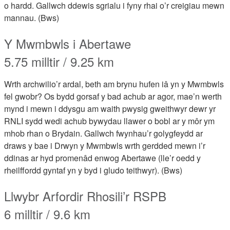
o hardd. Gallwch ddewis sgrialu i fyny rhai o’r creigiau mewn
mannau. (Bws)
Y Mwmbwls i Abertawe
5.75 milltir / 9.25 km
Wrth archwilio’r ardal, beth am brynu hufen iâ yn y Mwmbwls
fel gwobr? Os bydd gorsaf y bad achub ar agor, mae’n werth
mynd i mewn i ddysgu am waith pwysig gweithwyr dewr yr
RNLI sydd wedi achub bywydau llawer o bobl ar y môr ym
mhob rhan o Brydain. Gallwch fwynhau’r golygfeydd ar
draws y bae i Drwyn y Mwmbwls wrth gerdded mewn i’r
ddinas ar hyd promenâd enwog Abertawe (lle’r oedd y
rheilffordd gyntaf yn y byd i gludo teithwyr). (Bws)
Llwybr Arfordir Rhosili’r RSPB
6 milltir / 9.6 km