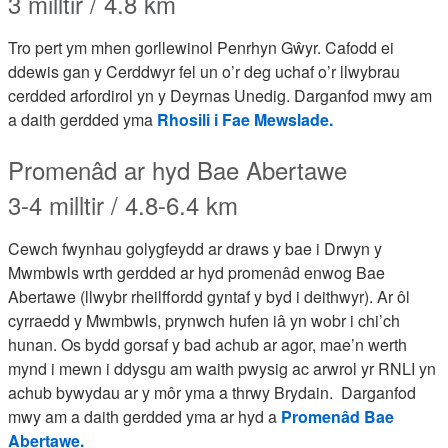
3 milltir / 4.8 km
Tro pert ym mhen gorllewinol Penrhyn Gŵyr. Cafodd ei
ddewis gan y Cerddwyr fel un o’r deg uchaf o’r llwybrau
cerdded arfordirol yn y Deyrnas Unedig.
Darganfod mwy am
a daith gerdded yma
Rhosili i Fae Mewslade.
Promenâd ar hyd Bae Abertawe
3-4 milltir / 4.8-6.4 km
Cewch fwynhau golygfeydd ar draws y bae i Drwyn y
Mwmbwls wrth gerdded ar hyd promenâd enwog Bae
Abertawe (llwybr rheilffordd gyntaf y byd i deithwyr). Ar ôl
cyrraedd y Mwmbwls, prynwch hufen iâ yn wobr i chi’ch
hunan. Os bydd gorsaf y bad achub ar agor, mae’n werth
mynd i mewn i ddysgu am waith pwysig ac arwrol yr RNLI yn
achub bywydau ar y môr yma a thrwy Brydain.
Darganfod
mwy am a daith gerdded yma
ar hyd a
Promenâd Bae
Abertawe.