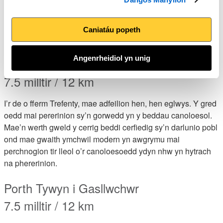
morglawdd Banc y Lord i Goedwig Pen-bre sy’n warchodfa
natur a reolir gan y Comisiwn Coedwigaeth. Plannwyd y
goedwig ar dwyni tywod. Pinwydd Corsica sy’n tyfu yno’n
Caniatáu popeth
bennaf ond ceir rhai coed collddail.
Angenrheidiol yn unig
Trefenty i Lansteffan
7.5 milltir / 12 km
I’r de o fferm Trefenty, mae adfeilion hen, hen eglwys. Y gred
oedd mai pererinion sy’n gorwedd yn y beddau canoloesol.
Mae’n werth gweld y cerrig beddi cerfiedig sy’n darlunio pobl
ond mae gwaith ymchwil modern yn awgrymu mai
perchnogion tir lleol o’r canoloesoedd ydyn nhw yn hytrach
na phererinion.
Porth Tywyn i Gasllwchwr
7.5 milltir / 12 km