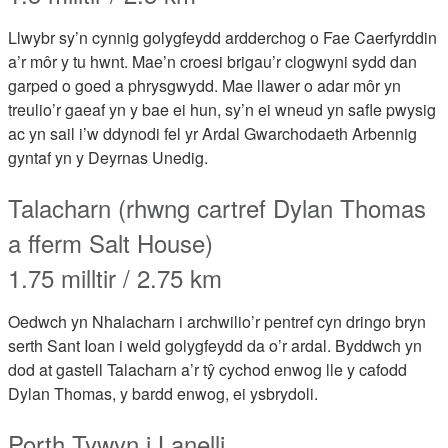
Llwybr sy’n cynnig golygfeydd ardderchog o Fae Caerfyrddin
a’r môr y tu hwnt. Mae’n croesi brigau’r clogwyni sydd dan
garped o goed a phrysgwydd. Mae llawer o adar môr yn
treulio’r gaeaf yn y bae ei hun, sy’n ei wneud yn safle pwysig
ac yn sail i’w ddynodi fel yr Ardal Gwarchodaeth Arbennig
gyntaf yn y Deyrnas Unedig.
Talacharn (rhwng cartref Dylan Thomas
a fferm Salt House)
1.75 milltir / 2.75 km
Oedwch yn Nhalacharn i archwilio’r pentref cyn dringo bryn
serth Sant Ioan i weld golygfeydd da o’r ardal. Byddwch yn
dod at gastell Talacharn a’r tŷ cychod enwog lle y cafodd
Dylan Thomas, y bardd enwog, ei ysbrydoli.
Porth Tywyn i Lanelli