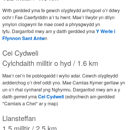
Wrth gerdded yma fe gewch olygfeydd anhygoel o’r ddwy
ochr i Fae Caerfyrddin a’r tu hwnt. Mae’r llwybr yn dilyn
ymylon clogwyni lle mae coed a phrysgwydd yn
tyfu.
Darganfod mwy am y daith gerdded yma
Y Werle i
Ffynnon Sant Antw
n
Cei Cydweli
Cylchdaith milltir o hyd / 1.6 km
Mae’r cei’n lle poblogaidd i wylio adar. Cewch olygfeydd
ardderchog o’r dref oddi yno. Mae Camlas Kymer gerllaw yn
un o’r rhai cynharaf yng Nghymru. Darganfod mwy am a y
daith gerred yma
Cei Cydweli
(edrychwch am gerdded
"Camlais a Chei" ar y map)
Llansteffan
1.5 milltir / 2.5 km