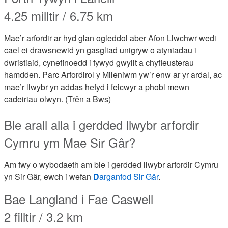
4.25 milltir / 6.75 km
Mae’r arfordir ar hyd glan ogleddol aber Afon Llwchwr wedi
cael ei drawsnewid yn gasgliad unigryw o atyniadau i
dwristiaid, cynefinoedd i fywyd gwyllt a chyfleusterau
hamdden. Parc Arfordirol y Mileniwm yw’r enw ar yr ardal, ac
mae’r llwybr yn addas hefyd i feicwyr a phobl mewn
cadeiriau olwyn. (Trên a Bws)
Ble
arall
alla
i
gerdded
llwybr
arfordir
Cymru
ym
Mae
Sir
Gâr
?
Am
fwy
o
wybodaeth
am
ble
i
gerdded
llwybr
arfordir
Cymru
yn
Sir
Gâr
,
ewch
i
wefan
D
arganfod
Sir
Gâr
.
Bae Langland i Fae Caswell
2 filltir / 3.2 km