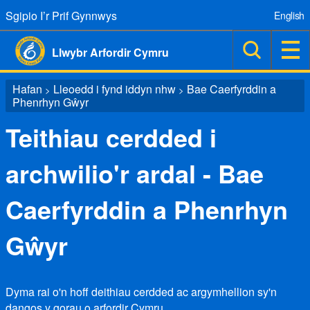
Sgipio I’r Prif Gynnwys
English
Llwybr Arfordir Cymru
Hafan
Lleoedd i fynd iddyn nhw
Bae Caerfyrddin a
>
>
Phenrhyn Gŵyr
Teithiau cerdded i
archwilio'r ardal - Bae
Caerfyrddin a Phenrhyn
Gŵyr
Dyma rai o'n hoff deithiau cerdded ac argymhellion sy'n
dangos y gorau o arfordir Cymru