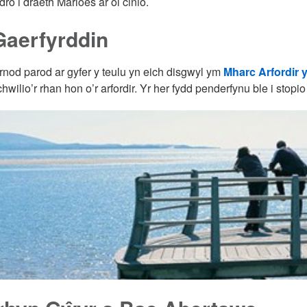
dro i draeth Marloes ar ôl cinio.
Gaerfyrddin
nod parod ar gyfer y teulu yn eich disgwyl ym
Mharc Arfordir 
chwilio’r rhan hon o’r arfordir. Yr her fydd penderfynu ble i stopio 