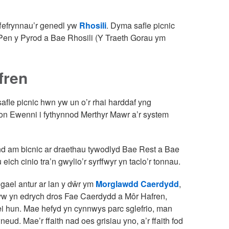
fefrynnau’r genedl yw
Rhosili
. Dyma safle picnic
r Pen y Pyrod a Bae Rhosili (Y Traeth Gorau ym
fren
afle picnic hwn yw un o’r rhai harddaf yng
fon Ewenni i fythynnod Merthyr Mawr a’r system
d am bicnic ar draethau tywodlyd Bae Rest a Bae
h cinio tra’n gwylio’r syrffwyr yn taclo’r tonnau.
gael antur ar lan y dŵr ym
Morglawdd Caerdydd
,
ryw yn edrych dros Fae Caerdydd a Môr Hafren,
i hun. Mae hefyd yn cynnwys parc sglefrio, man
ud. Mae’r ffaith nad oes grisiau yno, a’r ffaith fod