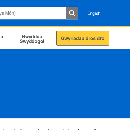
English
da
Nwyddau
Gwyriadau dros dro
Swyddogol