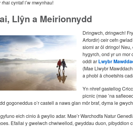
y rhai cyntaf i’w mwynhau!
i, Llŷn a Meirionnydd
Dringwch, dringwch! Fr
Arfordir) ceir cefn gwl
siomi ar ôl dringo! Neu
hygyrch, ond yr un mor 
oddi ar
Lwybr Mawdda
(Mae Llwybr Mawddach yn
a phobl â choetshis cada
Yn nhref gastellog Cricc
picnic (mae ’na safleoed
dd gogoneddus o’r castell a naws glan môr braf, dyma le gwych 
gyfuno eich cinio â gwylio adar. Mae’r Warchodfa Natur Gened
goes. Efallai y gwelwch chwiwellod, gwyddau duon, pibyddion