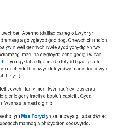
y uwchben Abermo (dafliad carreg o Lwybr yr
ad dramatig a golygfeydd godidog. Chewch chi mo’ch
, os yw’n well gennych rywle sydd ychydig yn fwy
ddramatig, mae ’na olygfeydd bendigedig i’w cael
ch
– yn ogystal â digonedd o lefydd i gael picnic!
 ddelfrydol i feicwyr, defnyddwyr cadeiriau olwyn
ir hefyd.)
ieth, ewch i lan y môr i fwynhau’r cyfleusterau
d picnic ger y traeth o boptu’r castell). Gyda
i fwynhau tamaid o ginio.
laethol ym
Mae Foryd
yn safle pwysig i adar dŵr ac
 coesgoch mannog a phibyddion coeswyrdd.