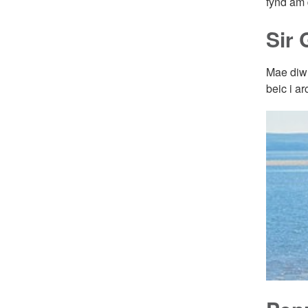
fynd am 
Sir 
Mae diwr
beic i ar