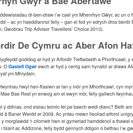
rhyn Gŵyr a Bae Abertawe
ddewisiadau di-ben-draw i’w cael ym Mhenrhyn Gŵyr, ac un o f
dd – ac yn haeddiannol felly – gan ei fod yn edrych dros benti
, Gwobrau Trip Advisor Travellers’ Choice 2013).
rdir De Cymru ac Aber Afon Ha
ygfeydd godidog ar hyd yr Arfordir Treftadaeth a Phorthcawl, y s
u. O
Gastell Ogwr
ewch ar hyd y cerrig sarn hynafol ar draws A
yaf ym Mhrydain.
fwynhau hwyl hen-ffasiwn ar lan y môr ym Mhorthcawl, cyn myn
Mae Bae Rest yn enwog am ei ewyn môr, felly gallwch fwynhau eic
 y ddinas, ond eisiau teimlo fel pe baech wedi dianc? Beth am 
dd â Baner Werdd er 2009. Ac yntau mewn lleoliad arforol unig
y morglawdd 1 cilometr hwn ei gymeriad hamddenol a thawel e
i blant ac Addizone, felly bydd gennych ddigon o bethau i’w gwne