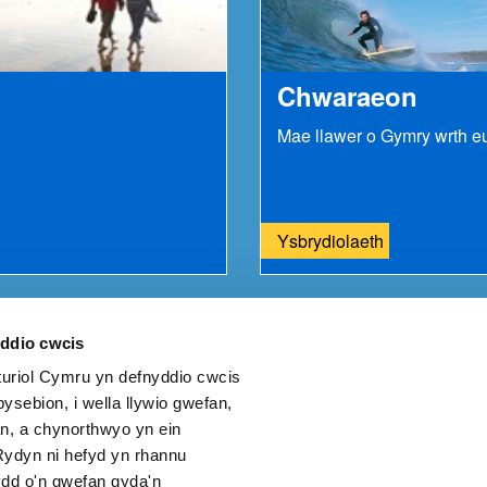
Chwaraeon
Ysbrydiolaeth
yddio cwcis
riol Cymru yn defnyddio cwcis
eich adborth i ni.
ysebion, i wella llywio gwefan,
n, a chynorthwyo yn ein
ydyn ni hefyd yn rhannu
dd o'n gwefan gyda'n