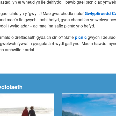
 wastad, yn ei wneud yn lle delfrydol i bawb gael picnic ac ymweld
gael cinio yn y ‘gwyllt’! Mae gwarchodfa natur
Gwlyptiroedd 
ond mae’n lle gwych i bobl hefyd, gyda chanolfan ymwelwyr new
rydol i wylio adar – ac mae ’na safle picnic yno hefyd.
maid o dreftadaeth gyda’ch cinio? Safle
picnic
gwych i deuluoe
y gwelwch rywrai’n pysgota â rhwydi gafl yno! Mae’n hawdd mynd a
ch archwilio’r ardal.
ydiolaeth