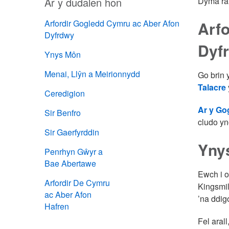
Ar y dudalen hon
Dyma rai 
Arfordir Gogledd Cymru ac Aber Afon
Arf
Dyfrdwy
Dyf
Ynys Môn
Menai, Llŷn a Meirionnydd
Go brin 
Talacre
Ceredigion
Ar y Go
Sir Benfro
cludo yn
Sir Gaerfyrddin
Yny
Penrhyn Gŵyr a
Bae Abertawe
Ewch i o
Arfordir De Cymru
Kingsmil
ac Aber Afon
’na ddig
Hafren
Fel aral