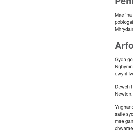
Pen
Mae ’na 
poblogai
Mhrydain
Arfo
Gyda gol
Nghymr
dwyni fw
Dewch i 
Newton. 
Ynghanol
safle sy
mae gan 
chwarae 