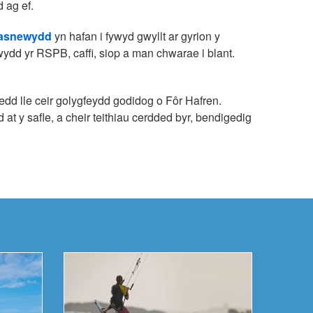
 ag ef.
Casnewydd
yn hafan i fywyd gwyllt ar gyrion y
ydd yr RSPB, caffi, siop a man chwarae i blant.
dd lle ceir golygfeydd godidog o Fôr Hafren.
t y safle, a cheir teithiau cerdded byr, bendigedig