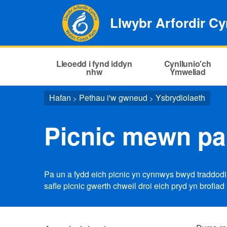
Llwybr Arfordir C
Lleoedd i fynd iddyn
Cynllunio'ch
nhw
Ymweliad
Hafan
Pethau i'w gwneud
Ysbrydiolaeth
>
>
Picnic mewn p
Pa un a fydd eich picnic yn cynnwys bwyd traddodiad
safle picnic gwerth chweil droi eich pryd yn brofiad 