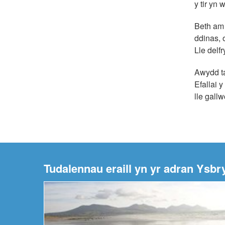
y tir yn
Beth am 
ddinas, 
Lle delf
Awydd ta
Efallai 
lle gallw
Tudalennau eraill yn yr adran Ysbr