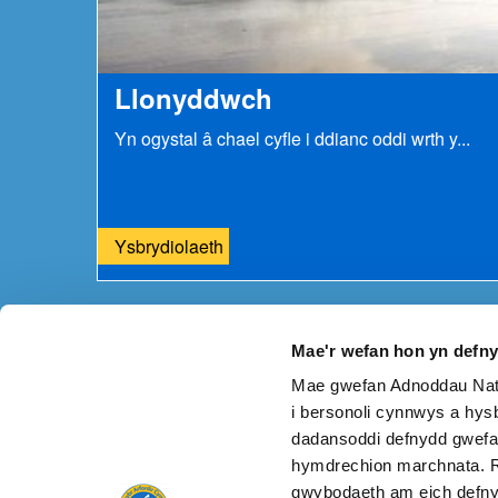
Llonyddwch
Yn ogystal â chael cyfle i ddianc oddi wrth y...
Ysbrydiolaeth
Mae'r wefan hon yn defn
Mae gwefan Adnoddau Natu
A oes unrhyw beth o'i le ar y dudalen hon?
Rhowch 
i bersonoli cynnwys a hysb
dadansoddi defnydd gwefa
hymdrechion marchnata. R
gwybodaeth am eich defny