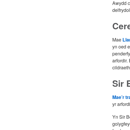
Awydd ca
delfrydol
Cer
Mae
Ll
yn oed e
penderfy
arfordir
cildraet
Sir 
Mae’r t
yr arfor
Yn Sir B
golygfey