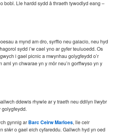
 o bobl. Lle hardd sydd â thraeth tywodlyd eang –
 coesau a mynd am dro, syrffio neu gaiacio, neu hyd
rhagorol sydd i’w cael yno ar gyfer teuluoedd. Os
 gwych i gael picnic a mwynhau golygfeydd o’r
n yn aml yn chwarae yn y môr neu’n gorffwyso yn y
Gallwch ddewis rhywle ar y traeth neu ddilyn llwybr
y golygfeydd.
wch gynnig ar
Barc Ceirw Marloes
, lle ceir
 siŵr o gael eich cyfareddu. Gallwch hyd yn oed