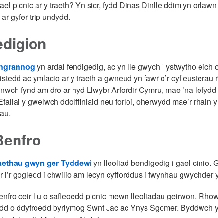
el picnic ar y traeth? Yn sicr, fydd Dinas Dinlle ddim yn orlawn
 ar gyfer trip undydd.
edigion
angrannog
yn ardal fendigedig, ac yn lle gwych i ystwytho eich
istedd ac ymlacio ar y traeth a gwneud yn fawr o’r cyfleusterau 
nwch fynd am dro ar hyd Llwybr Arfordir Cymru, mae ’na lefydd
. Efallai y gwelwch ddolffiniaid neu forloi, oherwydd mae’r rhai
hau.
Benfro
raethau gwyn ger Tyddewi
yn lleoliad bendigedig i gael cinio. 
dir i’r gogledd i chwilio am lecyn cyfforddus i fwynhau gwychder 
enfro ceir llu o safleoedd picnic mewn lleoliadau geirwon. Rho
dd o ddyfroedd byrlymog Swnt Jac ac Ynys Sgomer. Byddwch yn