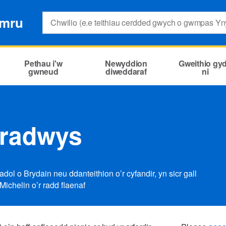
Search:
ymru
Pethau i'w
Newyddion
Gweithio gy
gwneud
diweddaraf
ni
aradwys
ol o Brydain neu ddanteithion o’r cyfandir, yn sicr gall
Michelin o’r radd flaenaf