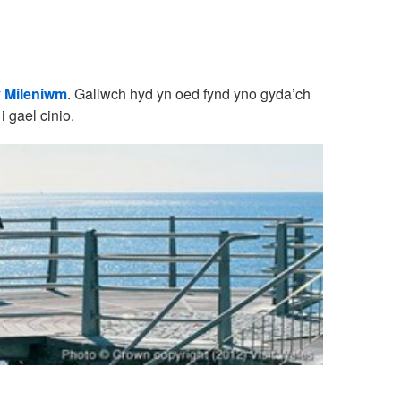
y Mileniwm
. Gallwch hyd yn oed fynd yno gyda’ch
i gael cinio.