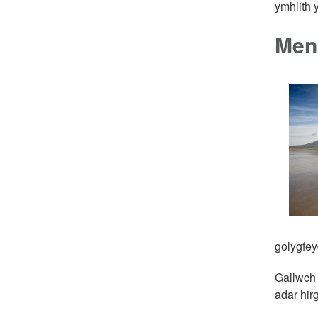
ymhlith 
Mena
golygfey
Gallwch 
adar hir