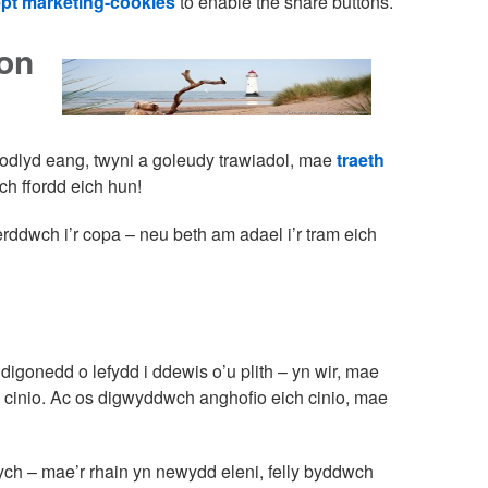
pt marketing-cookies
to enable the share buttons.
fon
odlyd eang, twyni a goleudy trawiadol, mae
traeth
ch ffordd eich hun!
erddwch i’r copa – neu beth am adael i’r tram eich
digonedd o lefydd i ddewis o’u plith – yn wir, mae
l cinio. Ac os digwyddwch anghofio eich cinio, mae
ch – mae’r rhain yn newydd eleni, felly byddwch