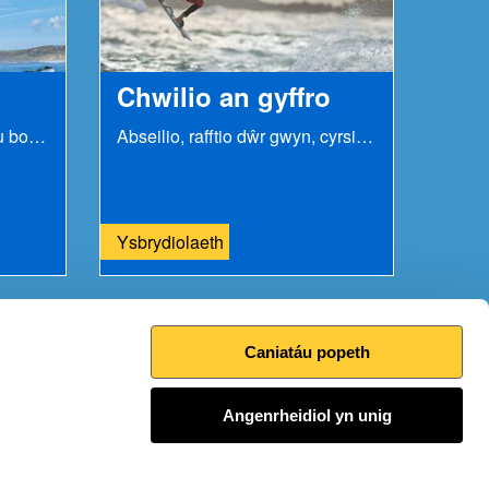
Chwilio an gyffro
Mae llawer o Gymry wrth eu bodd â rygbi ac mae...
Abseilio, rafftio dŵr gwyn, cyrsiau beicio mynydd...
Ysbrydiolaeth
Caniatáu popeth
Argraffu’r dudalen hon
Angenrheidiol yn unig
I fyny