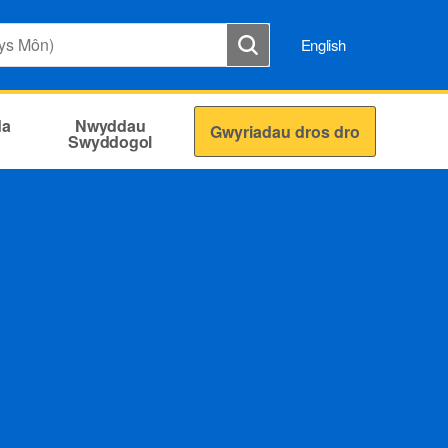
English
da
Nwyddau
Gwyriadau dros dro
Swyddogol