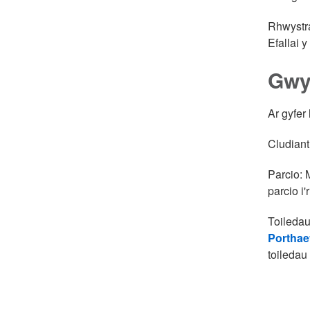
Rhwystra
Efallai 
Gwy
Ar gyfer
Cludian
Parcio: 
parcio i
Toiledau
Portha
toiledau