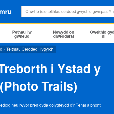
Search:
ymru
Pethau i'w
Newyddion
Gweithio gy
gwneud
diweddaraf
ni
ed
Teithiau Cerdded Hygyrch
>
reborth i Ystad y
(Photo Trails)
oediog neu lwybr pren gyda golygfeydd o’r Fenai a phont