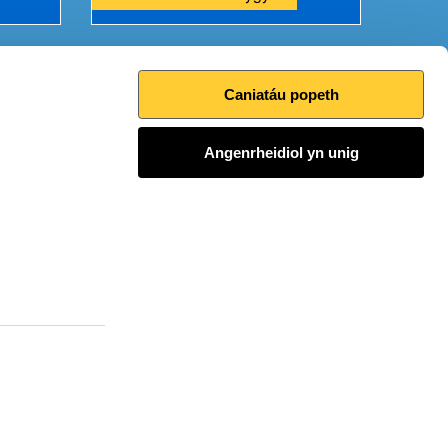
Caniatáu popeth
Argraffu’r dudalen hon
Angenrheidiol yn unig
I fyny
Ymuno â'r sgwrs
© 2020 Cyfoeth Naturiol Cymru