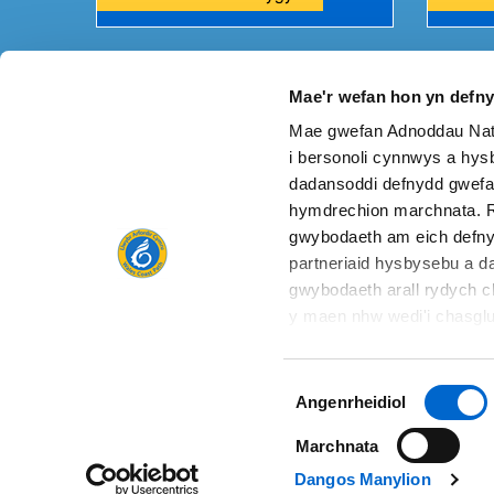
Mae'r wefan hon yn defn
Mae gwefan Adnoddau Natu
A oes unrhyw beth o'i le ar y dudalen hon?
Rhowch 
i bersonoli cynnwys a hysb
dadansoddi defnydd gwefa
hymdrechion marchnata. R
gwybodaeth am eich defny
partneriaid hysbysebu a da
Cysylltu â ni
gwybodaeth arall rydych c
y maen nhw wedi'i chasglu
gwasanaethau. Polisi cwci
Dewis
Hysbysiad Preifatrwydd
Rhyddid Gwybodaeth
Angenrheidiol
Caniatâd
Marchnata
Dangos Manylion