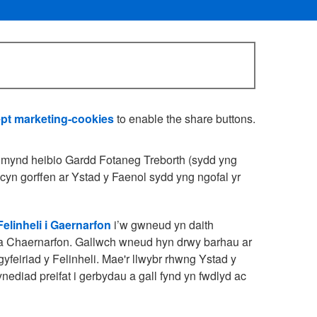
pt marketing-cookies
to enable the share buttons.
’n mynd heibio Gardd Fotaneg Treborth (sydd yng
cyn gorffen ar Ystad y Faenol sydd yng ngofal yr
Felinheli i Gaernarfon
i’w gwneud yn daith
h a Chaernarfon. Gallwch wneud hyn drwy barhau ar
yfeiriad y Felinheli. Mae'r llwybr rhwng Ystad y
ynediad preifat i gerbydau a gall fynd yn fwdlyd ac