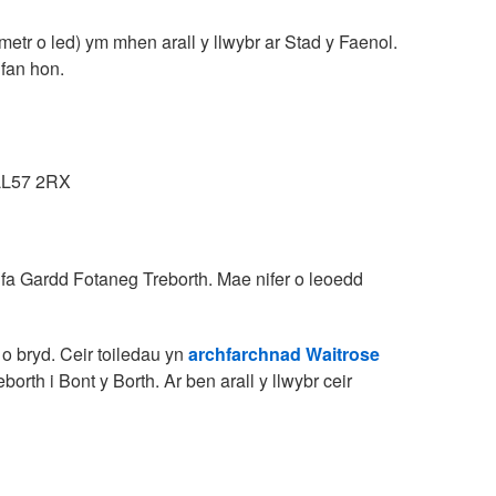
metr o led) ym mhen arall y llwybr ar Stad y Faenol.
 fan hon.
 LL57 2RX
dfa Gardd Fotaneg Treborth. Mae nifer o leoedd
o bryd. Ceir toiledau yn
archfarchnad Waitrose
orth i Bont y Borth. Ar ben arall y llwybr ceir