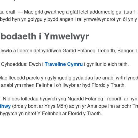
u eraill — Mae grid gwartheg a giât fetel addurnedig gul (tua 1 
y bydd hyn yn golygu y bydd angen i rai ymwelwyr droi yn ôl yn y
bodaeth i Ymwelwyr
 llywio â lloeren defnyddiwch Gardd Fotaneg Treborth, Bangor,
t Cyhoeddus: Ewch i
Traveline Cymru
i gynllunio eich taith.
Mae lleoedd parcio yn gyfyngedig gyda dau fae anabl wrth fyne
'r anabl ym mhen Felinheli o'r llwybr ar hyd Ffordd y Traeth.
: Nid oes toiledau hygyrch yng Ngardd Fotaneg Treborth ar hyn 
ethwy
(dros y bont ar Ynys Môn) ac yn yr Antelope Inn ar ochr Treb
 hygyrch yn nhref Y Felinheli ar Ffordd y Traeth.