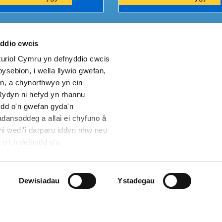
yddio cwcis
riol Cymru yn defnyddio cwcis
eich adborth i ni.
ysebion, i wella llywio gwefan,
n, a chynorthwyo yn ein
ydyn ni hefyd yn rhannu
dd o'n gwefan gyda'n
dansoddeg a allai ei chyfuno â
hi wedi'i darparu iddyn nhw neu
 o'ch defnydd o'u
s
Datganiad Hygyrchedd
Cwcis safle
Map o'r wefan
Dewisiadau
Ystadegau