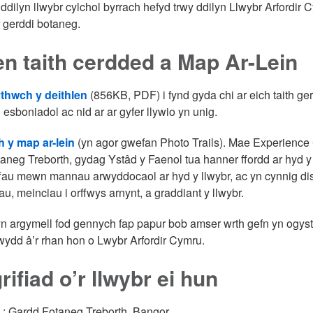
ddilyn llwybr cylchol byrrach hefyd trwy ddilyn Llwybr Arfordir 
r gerddi botaneg.
en taith cerdded a Map Ar-Lein
thwch y deithlen
(856KB, PDF) i fynd gyda chi ar eich taith ge
 esboniadol ac nid ar ar gyfer llywio yn unig.
 y map ar-lein
(yn agor gwefan Photo Trails). Mae Experience 
aneg Treborth, gydag Ystâd y Faenol tua hanner ffordd ar hyd y
ffau mewn mannau arwyddocaol ar hyd y llwybr, ac yn cynnig dis
au, meinciau i orffwys arnynt, a graddiant y llwybr.
 argymell fod gennych fap papur bob amser wrth gefn yn ogyst
wydd â’r rhan hon o Lwybr Arfordir Cymru.
rifiad o’r llwybr ei hun
: Gardd Fotaneg Treborth, Bangor