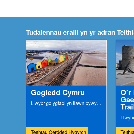
Tudalennau eraill yn yr adran Teit
Gogledd Cymru
O’r 
Gae
Llwybr golygfaol yn llawn bywyd gwyllt, trefi...
Trai
Teithiau Cerdded Hygyrch
Teith