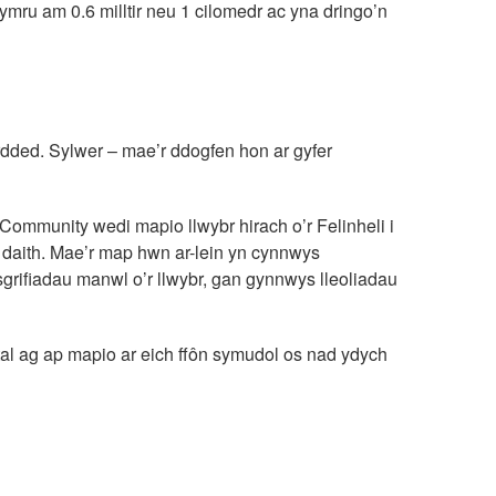
Cymru am 0.6 milltir neu 1 cilomedr ac yna dringo’n
rdded. Sylwer – mae’r ddogfen hon ar gyfer
Community wedi mapio llwybr hirach o’r Felinheli i
 daith. Mae’r map hwn ar-lein yn cynnwys
grifiadau manwl o’r llwybr, gan gynnwys lleoliadau
al ag ap mapio ar eich ffôn symudol os nad ydych