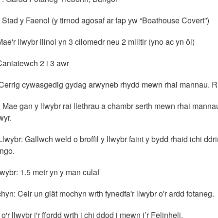
: Stad y Faenol (y tirnod agosaf ar fap yw “Boathouse Covert”)
Mae'r llwybr llinol yn 3 cilomedr neu 2 milltir (yno ac yn ôl)
aniatewch 2 i 3 awr
Cerrig cywasgedig gydag arwyneb rhydd mewn rhai mannau. Rh
: Mae gan y llwybr rai llethrau a chambr serth mewn rhai mannau
wyr.
y Llwybr: Gallwch weld o broffil y llwybr faint y bydd rhaid ichi 
ingo.
lwybr: 1.5 metr yn y man culaf
hyn: Ceir un giât mochyn wrth fynedfa'r llwybr o'r ardd fotaneg.
 o'r llwybr i'r ffordd wrth i chi ddod i mewn i’r Felinheli.