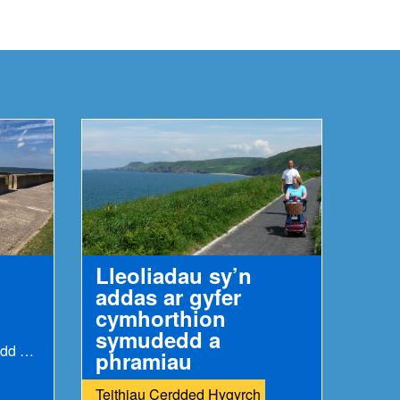
Lleoliadau sy’n
addas ar gyfer
cymhorthion
symudedd a
Llwybr cerdded gwastad sydd wedi’i darmacio yn...
phramiau
Teithiau cerdded arfordirol sy'n ddelfrydol ar...
Teithiau Cerdded Hygyrch