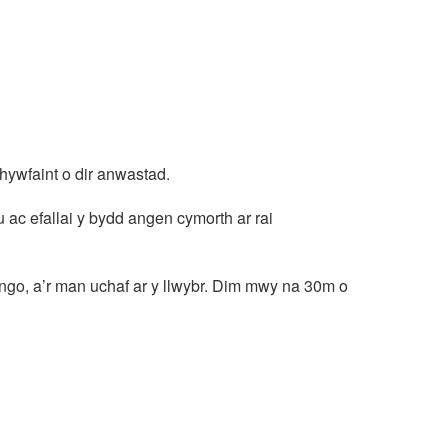
ywfaint o dir anwastad.
 ac efallai y bydd angen cymorth ar rai
ddringo, a’r man uchaf ar y llwybr. Dim mwy na 30m o