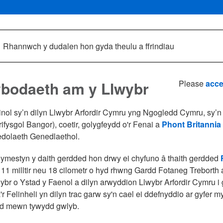
Rhannwch y dudalen hon gyda theulu a ffrindiau
bodaeth am y Llwybr
Please
acce
linol sy’n dilyn Llwybr Arfordir Cymru yng Ngogledd Cymru, sy
rifysgol Bangor), coetir, golygfeydd o'r Fenai a
Phont Britannia
dolaeth Genedlaethol.
ymestyn y daith gerdded hon drwy ei chyfuno â thaith gerdded
11 milltir neu 18 cilometr o hyd rhwng Gardd Fotaneg Trebort
wybr o Ystad y Faenol a dilyn arwyddion Llwybr Arfordir Cymru i g
'r Felinheli yn dilyn trac garw sy'n cael ei ddefnyddio ar gyfer m
d mewn tywydd gwlyb.