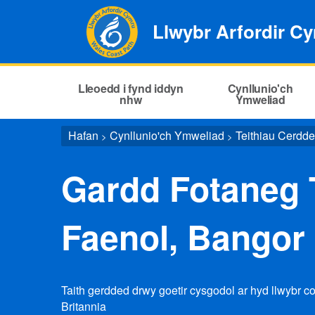
Llwybr Arfordir C
Lleoedd i fynd iddyn
Cynllunio'ch
nhw
Ymweliad
Hafan
Cynllunio'ch Ymweliad
Teithiau Cerdd
>
>
Gardd Fotaneg T
Faenol, Bangor 
Taith gerdded drwy goetir cysgodol ar hyd llwybr c
Britannia