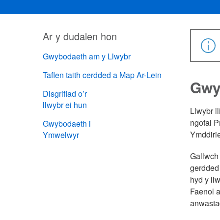
Ar y dudalen hon
Gwybodaeth am y Llwybr
Taflen taith cerdded a Map Ar-Lein
Gwy
Disgrifiad o’r
llwybr ei hun
Llwybr l
ngofal P
Gwybodaeth i
Ymddirie
Ymwelwyr
Gallwch 
gerdded 
hyd y ll
Faenol a
anwasta