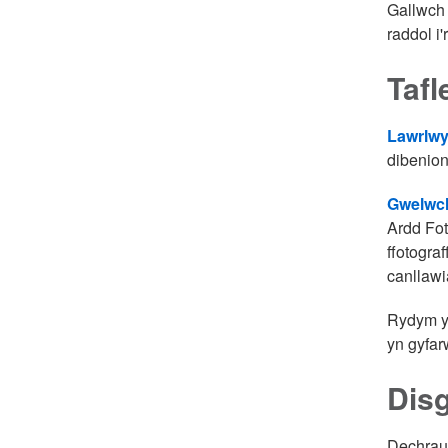
Gallwch 
raddol i'
Tafl
Lawrlwy
dibenion
Gwelwch
Ardd Fot
ffotogra
canllawi
Rydym yn
yn gyfar
Disg
Dechrau 