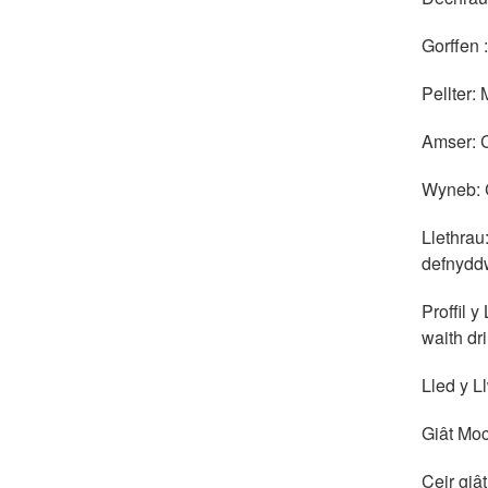
Gorffen 
Pellter: 
Amser: C
Wyneb: 
Llethrau
defnydd
Proffil 
waith dr
Lled y L
Giât Moc
Ceir giât