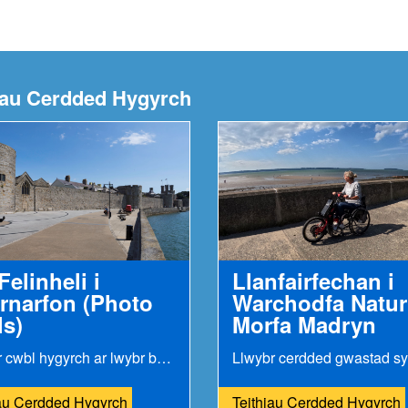
hiau Cerdded Hygyrch
Felinheli i
Llanfairfechan i
rnarfon (Photo
Warchodfa Natur
ls)
Morfa Madryn
Llwybr cwbl hygyrch ar lwybr beicio sy’n dilyn...
iau Cerdded Hygyrch
Teithiau Cerdded Hygyrch