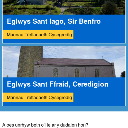
Eglwys Sant Iago, Sir Benfro
Mannau Treftadaeth Cysegredig
Eglwys Sant Ffraid, Ceredigion
Mannau Treftadaeth Cysegredig
A oes unrhyw beth o'i le ar y dudalen hon?