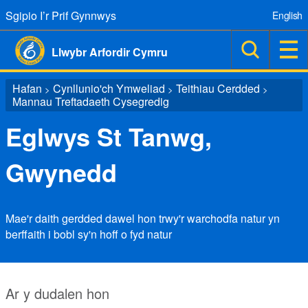
Sgipio I’r Prif Gynnwys
English
Llwybr Arfordir Cymru
Hafan
Cynllunio'ch Ymweliad
Teithiau Cerdded
>
>
>
Mannau Treftadaeth Cysegredig
Eglwys St Tanwg,
Gwynedd
Mae'r daith gerdded dawel hon trwy'r warchodfa natur yn
berffaith i bobl sy'n hoff o fyd natur
Ar y dudalen hon