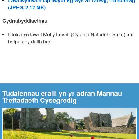
Lawrlwythwch fap llwybr Eglwys St Tanwg, Llandanwg
(JPEG, 2.12 MB)
Cydnabyddiaethau
Diolch yn fawr i Molly Lovatt (Cyfoeth Naturiol Cymru) am
helpu ar y daith hon.
Tudalennau eraill yn yr adran Mannau
Treftadaeth Cysegredig