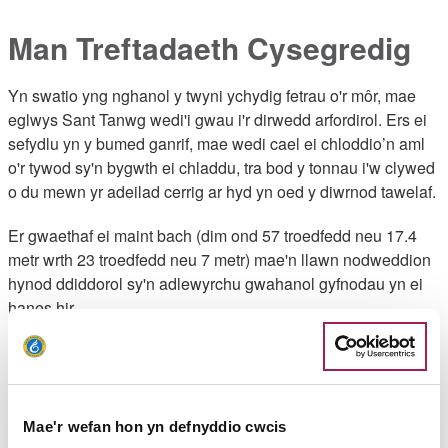
Man Treftadaeth Cysegredig
Yn swatio yng nghanol y twyni ychydig fetrau o'r môr, mae
eglwys Sant Tanwg wedi'i gwau i'r dirwedd arfordirol. Ers ei
sefydlu yn y bumed ganrif, mae wedi cael ei chloddio’n aml
o'r tywod sy'n bygwth ei chladdu, tra bod y tonnau i'w clywed
o du mewn yr adeilad cerrig ar hyd yn oed y diwrnod tawelaf.
Er gwaethaf ei maint bach (dim ond 57 troedfedd neu 17.4
metr wrth 23 troedfedd neu 7 metr) mae'n llawn nodweddion
hynod ddiddorol sy'n adlewyrchu gwahanol gyfnodau yn ei
hanes hir.
Y tu mewn fe welwch gerrig arysgrifedig sy'n dyddio'n ôl i'r
bumed ganrif, carreg biler 8 troedfedd neu 0.3 metr wrth yr
allor - y credir iddi wneud ei ffordd yma o Fryniau Wicklow yn
Iwerddon - a chorff yr eglwys o'r drydedd ganrif ar ddeg a
Mae'r wefan hon yn defnyddio cwcis
chroglen dderw o'r bymthegfed ganrif. Yn y fynwent gallwch