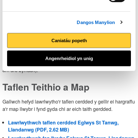
môr ac ambell forlo ar hyd afon ac aber Artro."
Gwybodaeth ddefnyddiol
Dangos Manylion
Mae yna doiledau cyhoeddus yn y maes parcio ar ddechrau'r
daith ac fe welwch ddigon o dafarndai, caffis a siopau yn
Caniatáu popeth
Harlech a Llanbedr. Mae dau ben y daith wedi'u cysylltu â
gwasanaethau trên rheolaidd sydd hefyd yn galw yn
Angenrheidiol yn unig
Llandanwg a Phensarn (perffaith pe bai'n well gennych fynd
am dro byrrach).
Taflen Teithio a Map
Gallwch hefyd lawrlwytho'r taflen cerdded y gellir ei hargraffu
a'r map llwybr i fynd gyda chi ar eich taith gerdded.
Lawrlwythwch taflen cerdded Eglwys St Tanwg,
Llandanwg (PDF, 2.62 MB)