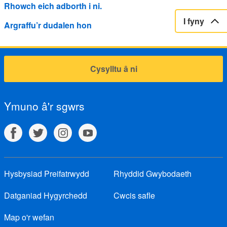
Rhowch eich adborth i ni.
I fyny
Argraffu’r dudalen hon
Cysylltu â ni
Ymuno â'r sgwrs
Hysbysiad Preifatrwydd
Rhyddid Gwybodaeth
Datganiad Hygyrchedd
Cwcis safle
Map o'r wefan