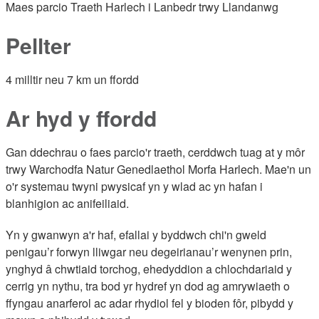
Maes parcio Traeth Harlech i Lanbedr trwy Llandanwg
Pellter
4 milltir neu 7 km un ffordd
Ar hyd y ffordd
Gan ddechrau o faes parcio'r traeth, cerddwch tuag at y môr
trwy Warchodfa Natur Genedlaethol Morfa Harlech. Mae'n un
o'r systemau twyni pwysicaf yn y wlad ac yn hafan i
blanhigion ac anifeiliaid.
Yn y gwanwyn a'r haf, efallai y byddwch chi'n gweld
penigau’r forwyn lliwgar neu degeirianau’r wenynen prin,
ynghyd â chwtiaid torchog, ehedyddion a chlochdariaid y
cerrig yn nythu, tra bod yr hydref yn dod ag amrywiaeth o
ffyngau anarferol ac adar rhydiol fel y bioden fôr, pibydd y