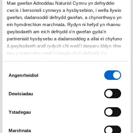
Mae gwefan Adnoddau Naturiol Cymru yn defnyddio
hefyd weld bedd y bardd o Gymro, Sion Phillips (cyfoeswr
cwcis i bersonoli cynnwys a hysbysebion, i wella llywio
Shakespeare) a foddodd wrth groesi o Fochras i Landanwg
gwefan, dadansoddi defnydd gwefan, a chynorthwyo yn
ym 1620.
ein hymdrechion marchnata. Rydyn ni hefyd yn rhannu
gwybodaeth am eich defnydd o'n gwefan gyda'n
Wedi'i adael yn wag ym 1840 pan adeiladwyd eglwys blwyf
partneriaid hysbysebu a dadansoddeg a allai ei chyfuno
newydd yn Harlech, mae eglwys Sant Tanwg yn yn dal i gael
â gwybodaeth arall rydych chi wedi'i darparu iddyn nhw
ei defnyddio gyda chefnogaeth leol gref ac yn arddel egni
neu y maen nhw wedi'i chasglu o'ch defnydd o'u
ysbrydol pwerus.
gwasanaethau. Polisi cwcis
Darganfyddwch fwy am eglwys St Tanwg
Dewis
Angenrheidiol
Caniatâd
Uchafbwyntiau'r daith
Dewisiadau
Mae Rhys Gwyn Roberts, Swyddog Llwybr Arfordir Cymru yn
dweud, “Mae'r daith hon yn wledd i bobl sy'n hoff o fyd natur.
Ystadegau
Cadwch lygad am ystod eang o flodau gwyllt, pryfed, adar a
madfallod ymhlith twyni Gwarchodfa Natur Genedlaethol
Morfa Harlech ac mae'n bosib y gwelwch chi elyrch, adar y
Marchnata