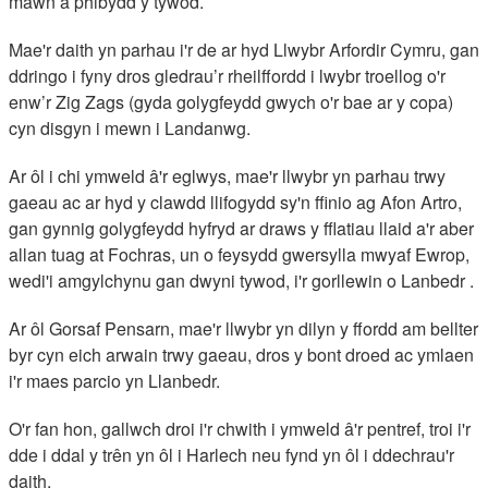
mawn a phibydd y tywod.
Mae'r daith yn parhau i'r de ar hyd Llwybr Arfordir Cymru, gan
ddringo i fyny dros gledrau’r rheilffordd i lwybr troellog o'r
enw’r Zig Zags (gyda golygfeydd gwych o'r bae ar y copa)
cyn disgyn i mewn i Landanwg.
Ar ôl i chi ymweld â'r eglwys, mae'r llwybr yn parhau trwy
gaeau ac ar hyd y clawdd llifogydd sy'n ffinio ag Afon Artro,
gan gynnig golygfeydd hyfryd ar draws y fflatiau llaid a'r aber
allan tuag at Fochras, un o feysydd gwersylla mwyaf Ewrop,
wedi'i amgylchynu gan dwyni tywod, i'r gorllewin o Lanbedr .
Ar ôl Gorsaf Pensarn, mae'r llwybr yn dilyn y ffordd am bellter
byr cyn eich arwain trwy gaeau, dros y bont droed ac ymlaen
i'r maes parcio yn Llanbedr.
O'r fan hon, gallwch droi i'r chwith i ymweld â'r pentref, troi i'r
dde i ddal y trên yn ôl i Harlech neu fynd yn ôl i ddechrau'r
daith.