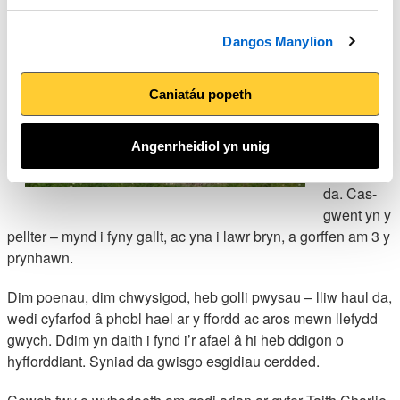
diwrnod ar
ôl –
cychwyn
Dangos Manylion
am 6 y
bore.
Caniatáu popeth
Tywydd
braf,
Angenrheidiol yn unig
gwneud
cynnydd
da. Cas-
gwent yn y
pellter – mynd i fyny gallt, ac yna i lawr bryn, a gorffen am 3 y
prynhawn.
Dim poenau, dim chwysigod, heb golli pwysau – lliw haul da,
wedi cyfarfod â phobl hael ar y ffordd ac aros mewn llefydd
gwych. Ddim yn daith i fynd i’r afael â hi heb ddigon o
hyfforddiant. Syniad da gwisgo esgidiau cerdded.