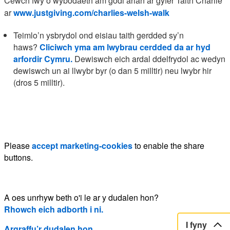
Cewch fwy o wybodaeth am godi arian ar gyfer Taith Charlie
ar
www.justgiving.com/charlies-welsh-walk
Teimlo’n ysbrydol ond eisiau taith gerdded sy’n
haws?
Cliciwch yma am lwybrau cerdded da ar hyd
arfordir Cymru.
Dewiswch eich ardal ddelfrydol ac wedyn
dewiswch un ai llwybr byr (o dan 5 milltir) neu lwybr hir
(dros 5 milltir).
Please
accept marketing-cookies
to enable the share
buttons.
A oes unrhyw beth o'i le ar y dudalen hon?
Rhowch eich adborth i ni.
I fyny
Argraffu’r dudalen hon