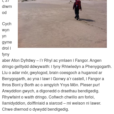
t, 37
diwrn
od
Cych
wyn
yn
gyme
drol i
fyny
aber Afon Dyfrdwy – i’r Rhyl ac ymlaen i Fangor. Angen
dringo gelltydd ddwywaith: i fyny Rhiwledyn a Phenygogarth.
Llu o adar môr, gwylogod, brain coesgoch a huganod ar
Benygogarth, ac yna i lawr i Gonwy a’r castell, i Fangor a
thros Bont y Borth ac o amgylch Ynys Môn. Pleser pur!
Arwyddion gwych, a digonedd o draethau bendigedig.
Rhywfaint o waith dringo. Cofiwch chwilio am forloi,
llamidyddion, dolffiniaid a siarcod – mi welson ni lawer.
Chwe diwrnod o dywydd bendigedig.