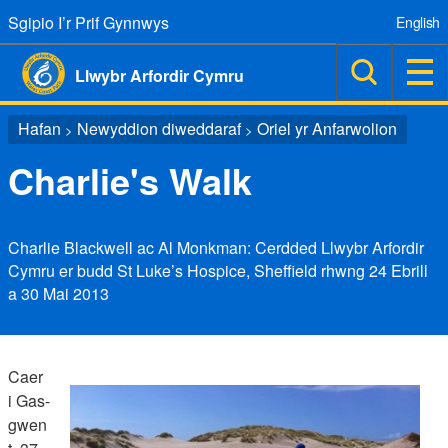
Sgipio I’r Prif Gynnwys
English
Llwybr Arfordir Cymru
Hafan
Newyddion diweddaraf
Oriel yr Anfarwolion
>
>
Charlie's Walk
Charlie Blackwell ac Al Monkman: Cerdded Llwybr Arfordir
Cymru er budd St Luke’s Hospice, Sheffield rhwng 24 Ebrill
a 30 Mai 2013
Caer
i Gas-
gwen