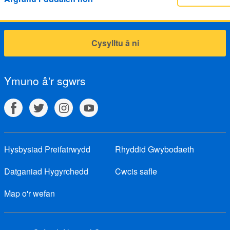
Cysylltu â ni
Ymuno â'r sgwrs
Hysbysiad Preifatrwydd
Rhyddid Gwybodaeth
Datganiad Hygyrchedd
Cwcis safle
Map o'r wefan