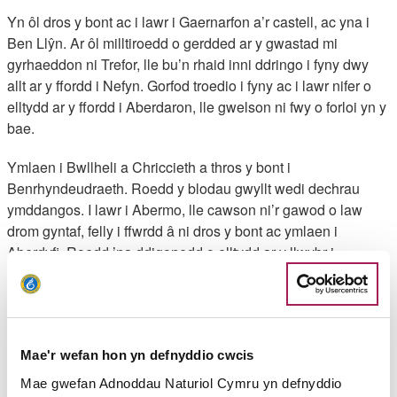
Yn ôl dros y bont ac i lawr i Gaernarfon a’r castell, ac yna i
Ben Llŷn. Ar ôl milltiroedd o gerdded ar y gwastad mi
gyrhaeddon ni Trefor, lle bu’n rhaid inni ddringo i fyny dwy
allt ar y ffordd i Nefyn. Gorfod troedio i fyny ac i lawr nifer o
elltydd ar y ffordd i Aberdaron, lle gwelson ni fwy o forloi yn y
bae.
Ymlaen i Bwllheli a Chriccieth a thros y bont i
Benrhyndeudraeth. Roedd y blodau gwyllt wedi dechrau
ymddangos. I lawr i Abermo, lle cawson ni’r gawod o law
drom gyntaf, felly i ffwrdd â ni dros y bont ac ymlaen i
Aberdyfi. Roedd ’na ddigonedd o elltydd ar y llwybr i
Fachynlleth ac yn ôl at yr arfordir i Ynyslas, ac yna deuddydd
hir ar Lwybr Ceredigion a’r allt fwyaf serth o’r daith, cyn
cyrraedd Aberystwyth a throedio i’r de i Sir Benfro.
Ar hyd arfordir garw Sir Benfro roedd ’na bentrefi hardd a
Mae'r wefan hon yn defnyddio cwcis
digonedd o fywyd gwyllt – adar, mulfrain gwyrdd, piod môr,
Mae gwefan Adnoddau Naturiol Cymru yn defnyddio