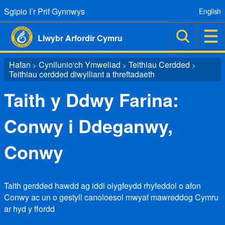
Sgipio I’r Prif Gynnwys
English
Llwybr Arfordir Cymru
Hafan
Cynllunio'ch Ymweliad
Teithiau Cerdded
>
>
>
Teithiau cerdded diwylliant a threftadaeth
Taith y Ddwy Farina:
Conwy i Ddeganwy,
Conwy
Taith gerdded hawdd ag iddi olygfeydd rhyfeddol o afon
Conwy ac un o gestyll canoloesol mwyaf mawreddog Cymru
ar hyd y ffordd