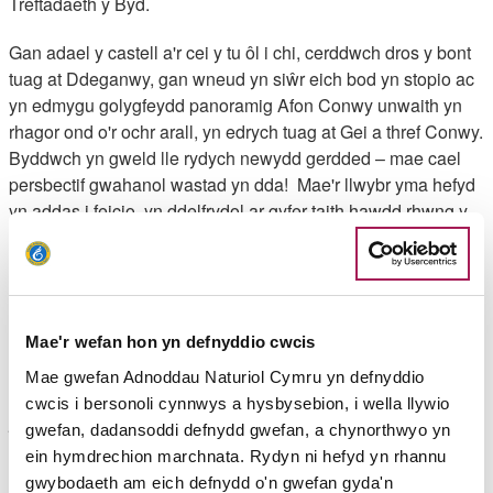
Treftadaeth y Byd.
Gan adael y castell a'r cei y tu ôl i chi, cerddwch dros y bont
tuag at Ddeganwy, gan wneud yn siŵr eich bod yn stopio ac
yn edmygu golygfeydd panoramig Afon Conwy unwaith yn
rhagor ond o'r ochr arall, yn edrych tuag at Gei a thref Conwy.
Byddwch yn gweld lle rydych newydd gerdded – mae cael
persbectif gwahanol wastad yn dda! Mae'r llwybr yma hefyd
yn addas i feicio, yn ddelfrydol ar gyfer taith hawdd rhwng y
ddwy dref.
Uchafbwyntiau'r daith
Mae'r wefan hon yn defnyddio cwcis
Uchafbwyntiau Swyddog Llwybr Arfordir Cymru, Gruff Owen:
Mae gwefan Adnoddau Naturiol Cymru yn defnyddio
"Dyma daith gerdded wych i fwynhau rhai o'r golygfeydd
cwcis i bersonoli cynnwys a hysbysebion, i wella llywio
gorau ar adran arfordir Gogledd Cymru o'r llwybr sy'n
gwefan, dadansoddi defnydd gwefan, a chynorthwyo yn
byrlymu â diwylliant a'r dreftadaeth sy'n rhan annatod o'r
ein hymdrechion marchnata. Rydyn ni hefyd yn rhannu
ardal hon. Byddwch eisiau archwilio mwy o'r hyn sydd gan yr
gwybodaeth am eich defnydd o'n gwefan gyda'n