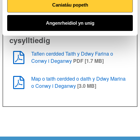
eiconig hwn ar hyd morlin Gogledd Cymru.
Caniatáu popeth
Angenrheidiol yn unig
Lawrlwythiadau dogfennau
cysylltiedig
Taflen cerdded Taith y Ddwy Farina o
Conwy i Deganwy
PDF [1.7 MB]
Map o taith cerdded o daith y Ddwy Marina
o Conwy i Deganwy
[3.0 MB]