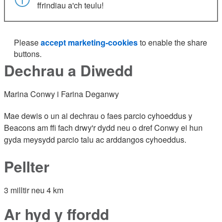
ffrindiau a'ch teulu!
Please
accept marketing-cookies
to enable the share
buttons.
Dechrau a Diwedd
Marina Conwy i Farina Deganwy
Mae dewis o un ai dechrau o faes parcio cyhoeddus y
Beacons am ffi fach drwy'r dydd neu o dref Conwy ei hun
gyda meysydd parcio talu ac arddangos cyhoeddus.
Pellter
3 milltir neu 4 km
Ar hyd y ffordd