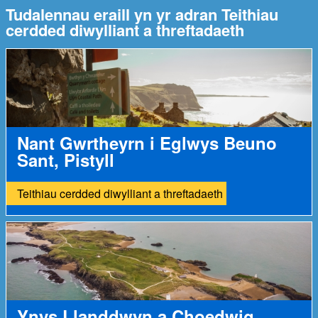
Tudalennau eraill yn yr adran Teithiau
cerdded diwylliant a threftadaeth
Nant Gwrtheyrn i Eglwys Beuno
Sant, Pistyll
Teithiau cerdded diwylliant a threftadaeth
Ynys Llanddwyn a Choedwig