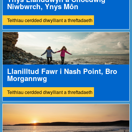
Niwbwrch, Ynys Môn
Teithiau cerdded diwylliant a threftadaeth
Llanilltud Fawr i Nash Point, Bro
Morgannwg
Teithiau cerdded diwylliant a threftadaeth