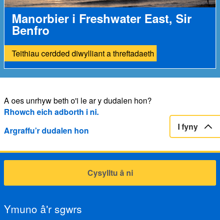
Manorbier i Freshwater East, Sir
Benfro
Teithiau cerdded diwylliant a threftadaeth
A oes unrhyw beth o'i le ar y dudalen hon?
Rhowch eich adborth i ni.
I fyny
Argraffu’r dudalen hon
Cysylltu â ni
Ymuno â'r sgwrs