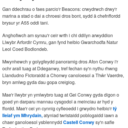
Gan ddechrau o faes parcio'r Beacons: crwydrwch drwy'r
marina a stad o dai a chroesi dros bont, sydd â chefnffordd
brysur yr A55 oddi tani.
Anghofiwch am synau'r ceir wrth i chi ddilyn arwyddion
Llwybr Arfordir Cymru, gan fynd heibio Gwarchodfa Natur
Leol Coed Bodlondeb.
Mwynhewch y golygfeydd panoramig dros Afon Conwy i'r
ochr arall tuag at Ddeganwy, tref fechan sy'n nythu rhwng
Llandudno Fictoraidd a Chonwy canoloesol a Thŵr Vaerdre,
bryn amlwg gyda dau gopa creigiog.
Mae'r llwybr yn ymlwybro tuag at Gei Conwy gyda digon o
goed yn darparu mannau cysgodol a meinciau ar hyd y
ffordd. Mae'r cei yn cynnig cyfleoedd i grwydro heibio'r
tŷ
lleiaf ym Mhrydain,
atyniad twristaidd poblogaidd iawn a
chaer ganoloesol ysblennydd
Castell Conwy
sy'n safle