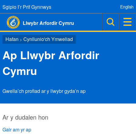
Sgipio I’r Prif Gynnwys
English
Llwybr Arfordir Cymru
Hafan
Cynllunio'ch Ymweliad
>
Ap Llwybr Arfordir
Cymru
Gwella’ch profiad ar y llwybr gyda’n ap
Ar y dudalen hon
Gair am yr ap