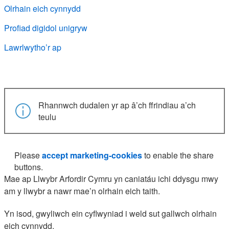
Olrhain eich cynnydd
Profiad digidol unigryw
Lawrlwytho’r ap
Rhannwch dudalen yr ap â’ch ffrindiau a’ch
teulu
Please
accept marketing-cookies
to enable the share
buttons.
Mae ap Llwybr Arfordir Cymru yn caniatáu ichi ddysgu mwy
am y llwybr a nawr mae’n olrhain eich taith.
Yn isod, gwyliwch ein cyflwyniad i weld sut gallwch olrhain
eich cynnydd.