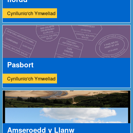
Cynllunio'ch Ymweliad
Pasbort
Cynllunio'ch Ymweliad
Amseroedd y Llanw