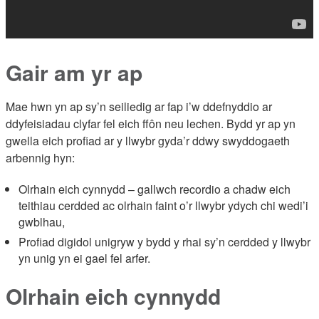
Gair am yr ap
Mae hwn yn ap sy’n seiliedig ar fap i’w ddefnyddio ar
ddyfeisiadau clyfar fel eich ffôn neu lechen. Bydd yr ap yn
gwella eich profiad ar y llwybr gyda’r ddwy swyddogaeth
arbennig hyn:
Olrhain eich cynnydd – gallwch recordio a chadw eich
teithiau cerdded ac olrhain faint o’r llwybr ydych chi wedi’i
gwblhau,
Profiad digidol unigryw y bydd y rhai sy’n cerdded y llwybr
yn unig yn ei gael fel arfer.
Olrhain eich cynnydd