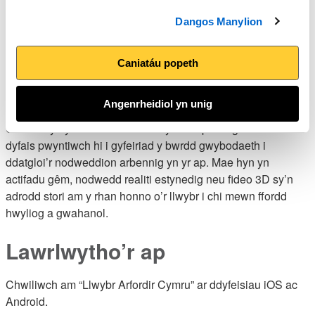
swyddogol yng Ngheredigion,
Dangos Manylion
5. Traeth Saundersfoot yn Sir Benfro,
6. Traeth Pentywyn ger maes parcio’r traeth yn Sir
Gaerfyrddin,
Caniatáu popeth
7. Morglawdd Caerdydd ger mainc crocodeil enwog Roald
Dahl ym Mae Caerdydd.
Angenrheidiol yn unig
Unwaith y byddwch wedi lawrlwytho’r ap a’i agor ar eich
dyfais pwyntiwch hi i gyfeiriad y bwrdd gwybodaeth i
ddatgloi’r nodweddion arbennig yn yr ap. Mae hyn yn
actifadu gêm, nodwedd realiti estynedig neu fideo 3D sy’n
adrodd stori am y rhan honno o’r llwybr i chi mewn ffordd
hwyliog a gwahanol.
Lawrlwytho’r ap
Chwiliwch am “Llwybr Arfordir Cymru” ar ddyfeisiau iOS ac
Android.