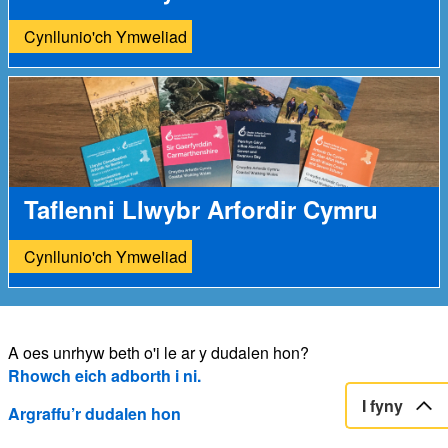
Cynllunio'ch Ymweliad
Taflenni Llwybr Arfordir Cymru
Cynllunio'ch Ymweliad
A oes unrhyw beth o'i le ar y dudalen hon?
Rhowch eich adborth i ni.
I fyny
Argraffu’r dudalen hon