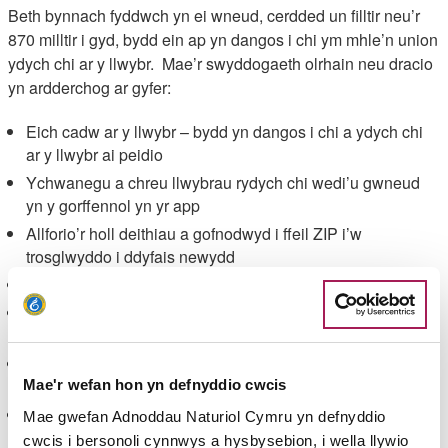
Beth bynnach fyddwch yn ei wneud, cerdded un filltir neu’r
870 milltir i gyd, bydd ein ap yn dangos i chi ym mhle’n union
ydych chi ar y llwybr. Mae’r swyddogaeth olrhain neu dracio
yn ardderchog ar gyfer:
Eich cadw ar y llwybr – bydd yn dangos i chi a ydych chi
ar y llwybr ai peidio
Ychwanegu a chreu llwybrau rydych chi wedi’u gwneud
yn y gorffennol yn yr app
Allforio’r holl deithiau a gofnodwyd i ffeil ZIP i’w
trosglwyddo i ddyfais newydd
Cofnodi a chadw eich teithiau cerdded yn yr ap
Olrhain eich cynnydd fesul adran ac yn gyffredinol, ar hyd
y llwybr.
Awgrymu teithiau cerdded gerllaw rhag ofn eich bod am
grwydro ymhellach.
Mae'r wefan hon yn defnyddio cwcis
Dangos pwyntiau o ddiddordeb i chi ar neu ger y llwybr i
Mae gwefan Adnoddau Naturiol Cymru yn defnyddio
wneud y gorau o’ch amser ar yr arfordir.
cwcis i bersonoli cynnwys a hysbysebion, i wella llywio