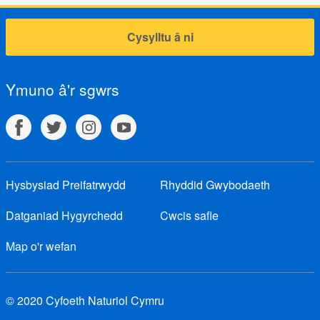
Cysylltu â ni
Ymuno â'r sgwrs
Hysbysiad Preifatrwydd
Rhyddid Gwybodaeth
Datganiad Hygyrchedd
Cwcis safle
Map o'r wefan
© 2020 Cyfoeth Naturiol Cymru