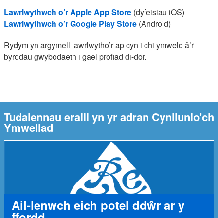
Lawrlwythwch o’r Apple App Store
(dyfeisiau iOS)
Lawrlwythwch o’r Google Play Store
(Android)
Rydym yn argymell lawrlwytho’r ap cyn i chi ymweld â’r
byrddau gwybodaeth i gael profiad di-dor.
Tudalennau eraill yn yr adran Cynllunio'ch
Ymweliad
Ail-lenwch eich potel ddŵr ar y
ffordd